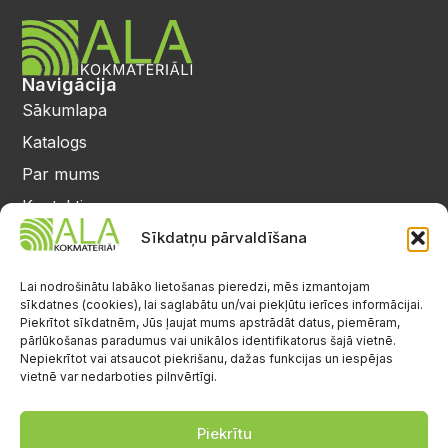
Navigācija
Sākumlapa
Katalogs
Par mums
Kontakti
Privātuma politika
Sīkdatņu pārvaldīšana
Kontakti
25 64 17 98
Lai nodrošinātu labāko lietošanas pieredzi, mēs izmantojam
sīkdatnes (cookies), lai saglabātu un/vai piekļūtu ierīces informācijai.
info@alalignea.lv
Piekrītot sīkdatnēm, Jūs ļaujat mums apstrādāt datus, piemēram,
pārlūkošanas paradumus vai unikālos identifikatorus šajā vietnē.
Daugavas iela 28, Mārupe
Nepiekrītot vai atsaucot piekrišanu, dažas funkcijas un iespējas
vietnē var nedarboties pilnvērtīgi.
Facebook
Darba laiks
Pr.-Pk.: 08:00-17:00
Piekrītu