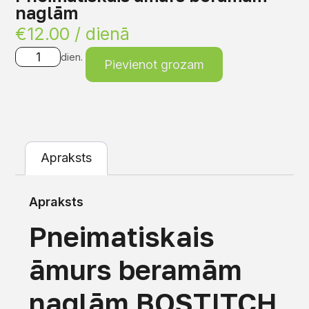
naglām
€
12.00
/ dienā
dien.
Pievienot grozam
Apraksts
Apraksts
Pneimatiskais
āmurs beramām
naglām BOSTITCH