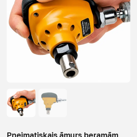
Pneimatiskais āmurs beramām