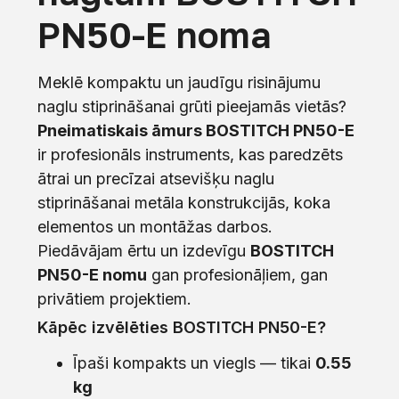
PN50-E noma
Meklē kompaktu un jaudīgu risinājumu
naglu stiprināšanai grūti pieejamās vietās?
Pneimatiskais āmurs BOSTITCH PN50-E
ir profesionāls instruments, kas paredzēts
ātrai un precīzai atsevišķu naglu
stiprināšanai metāla konstrukcijās, koka
elementos un montāžas darbos.
Piedāvājam ērtu un izdevīgu
BOSTITCH
PN50-E nomu
gan profesionāļiem, gan
privātiem projektiem.
Kāpēc izvēlēties BOSTITCH PN50-E?
Īpaši kompakts un viegls — tikai
0.55
kg