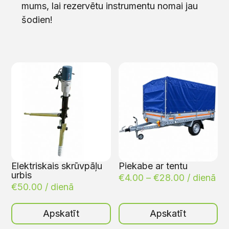
mums, lai rezervētu instrumentu nomai jau
šodien!
Elektriskais skrūvpāļu
Piekabe ar tentu
urbis
€
4.00
–
€
28.00
/ dienā
€
50.00
/ dienā
Apskatīt
Apskatīt