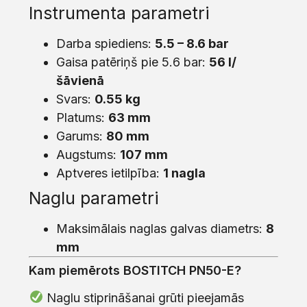
Instrumenta parametri
Darba spiediens:
5.5 – 8.6 bar
Gaisa patēriņš pie 5.6 bar:
56 l/
šāvienā
Svars:
0.55 kg
Platums:
63 mm
Garums:
80 mm
Augstums:
107 mm
Aptveres ietilpība:
1 nagla
Naglu parametri
Maksimālais naglas galvas diametrs:
8
mm
Kam piemērots BOSTITCH PN50-E?
Naglu stiprināšanai grūti pieejamās