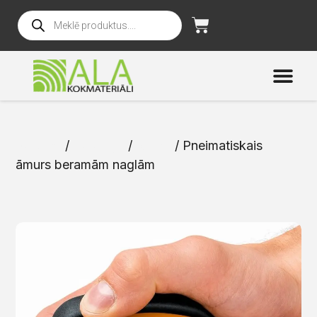
Sākums
/
Katalogs
/
Noma
/ Pneimatiskais
āmurs beramām naglām