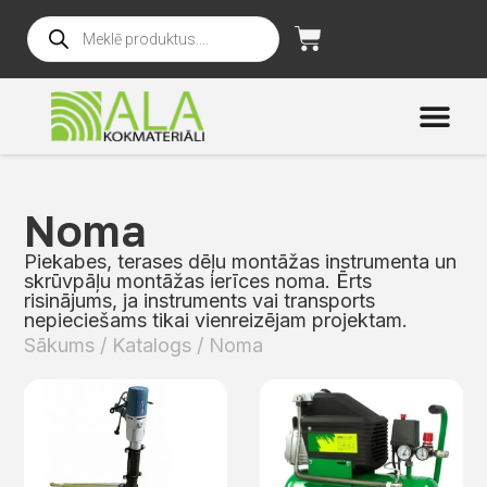
Noma
Piekabes, terases dēļu montāžas instrumenta un
skrūvpāļu montāžas ierīces noma. Ērts
risinājums, ja instruments vai transports
nepieciešams tikai vienreizējam projektam.
Sākums
/
Katalogs
/ Noma