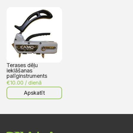
Terases dēļu
ieklāšanas
palīginstruments
€
10.00
/ dienā
Apskatīt