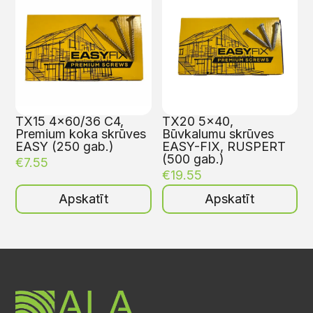
TX15 4×60/36 C4,
TX20 5×40,
Premium koka skrūves
Būvkalumu skrūves
EASY (250 gab.)
EASY-FIX, RUSPERT
(500 gab.)
€
7.55
€
19.55
Apskatīt
Apskatīt