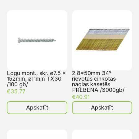
Logu mont., skr. ø7.5 x
2.8*50mm 34°
152mm, ø11mm TX30
rievotas cinkotas
/100 gb/
naglas kasetēs
PREBENA /3000gb/
€
35.77
€
40.91
Apskatīt
Apskatīt