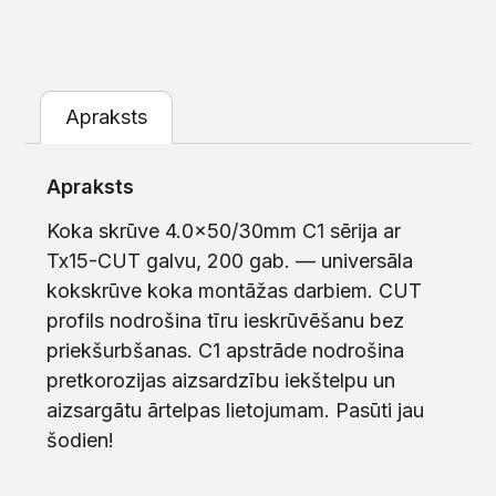
Apraksts
Apraksts
Koka skrūve 4.0×50/30mm C1 sērija ar
Tx15-CUT galvu, 200 gab. — universāla
kokskrūve koka montāžas darbiem. CUT
profils nodrošina tīru ieskrūvēšanu bez
priekšurbšanas. C1 apstrāde nodrošina
pretkorozijas aizsardzību iekštelpu un
aizsargātu ārtelpas lietojumam. Pasūti jau
šodien!