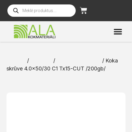
Sākums
/
Katalogs
/
Skrūves un naglas
/ Koka
skrūve 4.0×50/30 C1 Tx15-CUT /200gb/