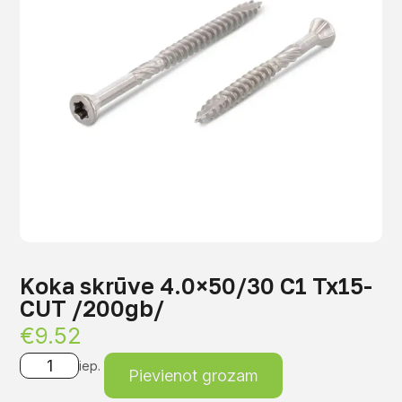
Koka skrūve 4.0×50/30 C1 Tx15-
CUT /200gb/
€
9.52
iep.
Pievienot grozam