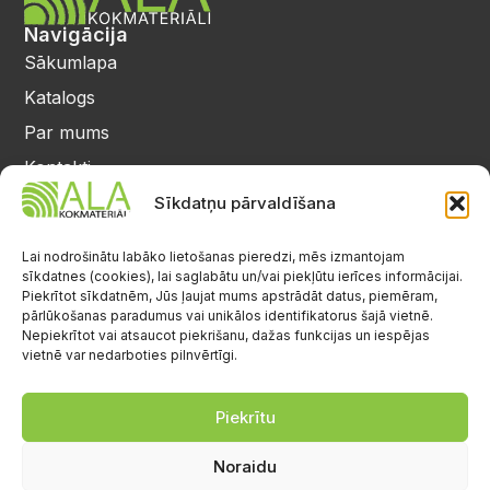
Navigācija
Sākumlapa
Katalogs
Par mums
Kontakti
Privātuma politika
Sīkdatņu pārvaldīšana
Kontakti
25 64 17 98
Lai nodrošinātu labāko lietošanas pieredzi, mēs izmantojam
sīkdatnes (cookies), lai saglabātu un/vai piekļūtu ierīces informācijai.
info@alalignea.lv
Piekrītot sīkdatnēm, Jūs ļaujat mums apstrādāt datus, piemēram,
pārlūkošanas paradumus vai unikālos identifikatorus šajā vietnē.
Daugavas iela 28, Mārupe
Nepiekrītot vai atsaucot piekrišanu, dažas funkcijas un iespējas
vietnē var nedarboties pilnvērtīgi.
Facebook
Darba laiks
Pr.-Pk.: 08:00-17:00
Piekrītu
S.-Sv.: brīvs
Noraidu