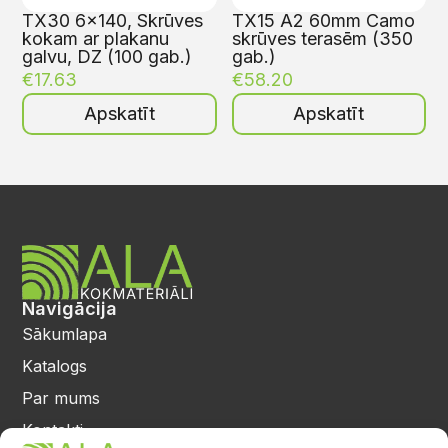
TX30 6×140, Skrūves
TX15 A2 60mm Camo
kokam ar plakanu
skrūves terasēm (350
galvu, DZ (100 gab.)
gab.)
€
17.63
€
58.20
Apskatīt
Apskatīt
Navigācija
Sākumlapa
Katalogs
Par mums
Kontakti