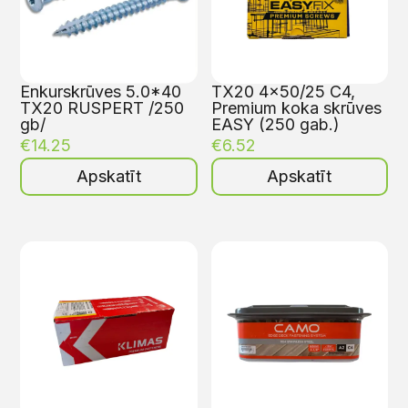
Enkurskrūves 5.0*40
TX20 4×50/25 C4,
TX20 RUSPERT /250
Premium koka skrūves
gb/
EASY (250 gab.)
€
14.25
€
6.52
Apskatīt
Apskatīt