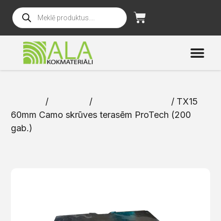
Sākums
/
Katalogs
/
Skrūves un naglas
/ TX15
60mm Camo skrūves terasēm ProTech (200
gab.)