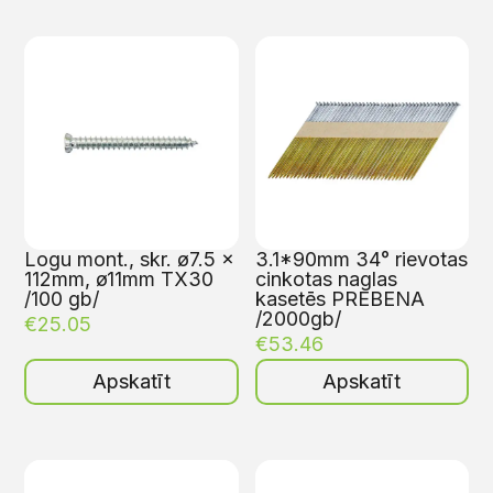
Logu mont., skr. ø7.5 x
3.1*90mm 34° rievotas
112mm, ø11mm TX30
cinkotas naglas
/100 gb/
kasetēs PREBENA
/2000gb/
€
25.05
€
53.46
Apskatīt
Apskatīt