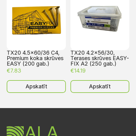
TX20 4.5×60/36 C4,
TX20 4.2×56/30,
Premium koka skrūves
Terases skrūves EASY-
EASY (200 gab.)
FIX A2 (250 gab.)
€
7.83
€
14.19
Apskatīt
Apskatīt