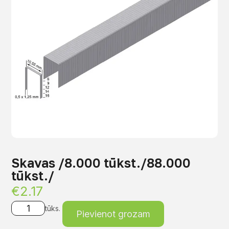
Skavas /8.000 tūkst./88.000
tūkst./
€
2.17
tūks.
Pievienot grozam