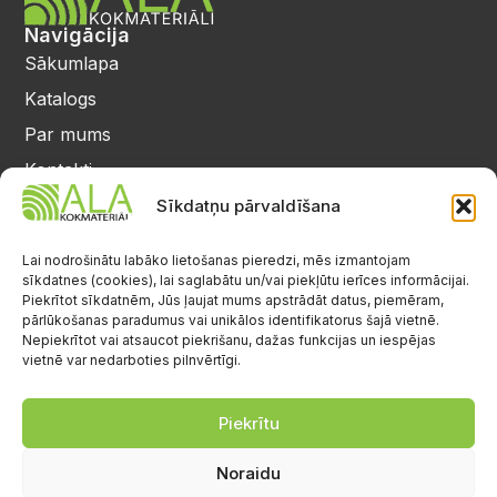
Navigācija
Sākumlapa
Katalogs
Par mums
Kontakti
Privātuma politika
Sīkdatņu pārvaldīšana
Kontakti
25 64 17 98
Lai nodrošinātu labāko lietošanas pieredzi, mēs izmantojam
sīkdatnes (cookies), lai saglabātu un/vai piekļūtu ierīces informācijai.
info@alalignea.lv
Piekrītot sīkdatnēm, Jūs ļaujat mums apstrādāt datus, piemēram,
pārlūkošanas paradumus vai unikālos identifikatorus šajā vietnē.
Daugavas iela 28, Mārupe
Nepiekrītot vai atsaucot piekrišanu, dažas funkcijas un iespējas
vietnē var nedarboties pilnvērtīgi.
Facebook
Darba laiks
Pr.-Pk.: 08:00-17:00
Piekrītu
S.-Sv.: brīvs
Noraidu