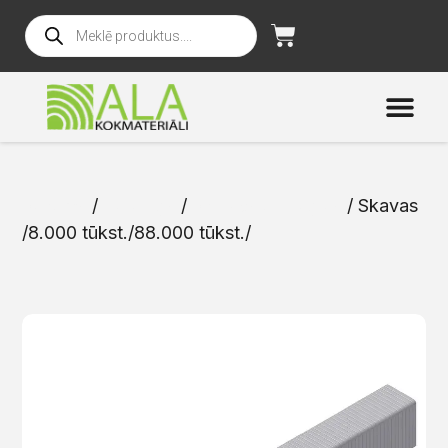
Sākums
/
Katalogs
/
Skrūves un naglas
/ Skavas
/8.000 tūkst./88.000 tūkst./