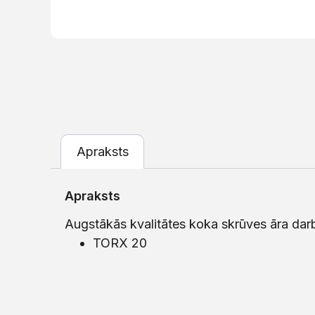
Apraksts
Apraksts
Augstākās kvalitātes koka skrūves āra dar
TORX 20