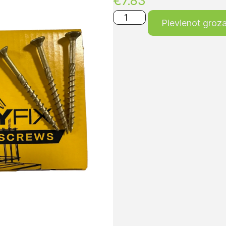
€
7.83
Pievienot groz