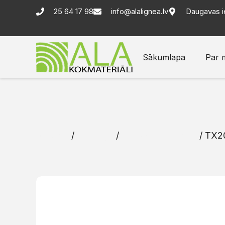
25 64 17 98
info@alalignea.lv
Daugavas i
Sākumlapa
Par 
Sākums
/
Katalogs
/
Skrūves un naglas
/ TX20