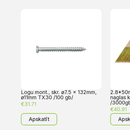
Logu mont., skr. ø7.5 x 132mm,
2.8*50m
ø11mm TX30 /100 gb/
naglas 
/3000g
€
31.71
€
40.91
Apskatīt
Apsk