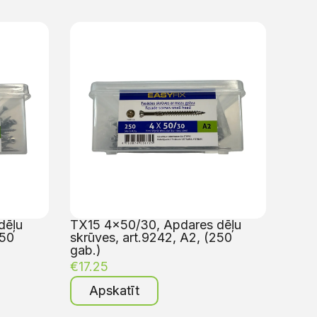
dēļu
TX15 4×50/30, Apdares dēļu
250
skrūves, art.9242, A2, (250
gab.)
€
17.25
Apskatīt