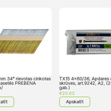
m 34° rievotas cinkotas
TX15 4×60/36, Apdares 
kasetēs PREBENA
skrūves, art.9242, A2, (
b/
gab.)
€
20.63
atīt
Apskatīt