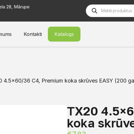
ela 28, Mārupe
mums
Kontakti
Katalogs
 4.5×60/36 C4, Premium koka skrūves EASY (200 ga
TX20 4.5×6
koka skrūv