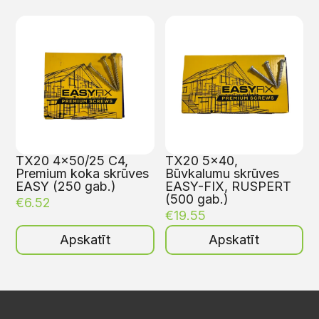
TX20 4×50/25 C4,
TX20 5×40,
Premium koka skrūves
Būvkalumu skrūves
EASY (250 gab.)
EASY-FIX, RUSPERT
(500 gab.)
€
6.52
€
19.55
Apskatīt
Apskatīt