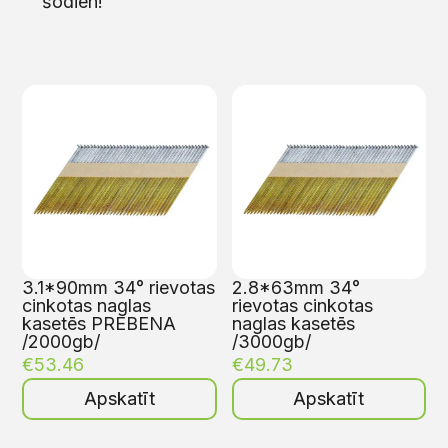
šodien!
3.1*90mm 34° rievotas
2.8*63mm 34°
cinkotas naglas
rievotas cinkotas
kasetēs PREBENA
naglas kasetēs
/2000gb/
/3000gb/
€
53.46
€
49.73
Apskatīt
Apskatīt