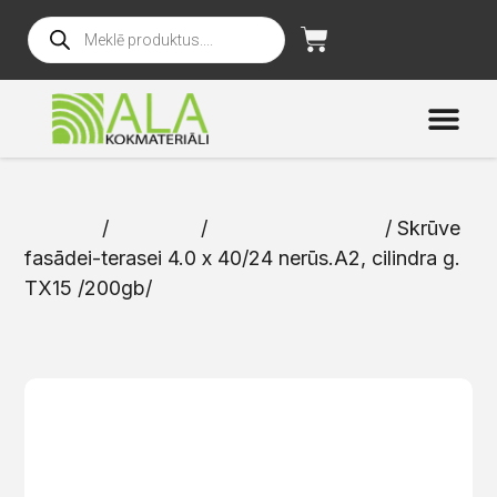
Sākums
/
Katalogs
/
Skrūves un naglas
/ Skrūve
fasādei-terasei 4.0 x 40/24 nerūs.A2, cilindra g.
TX15 /200gb/