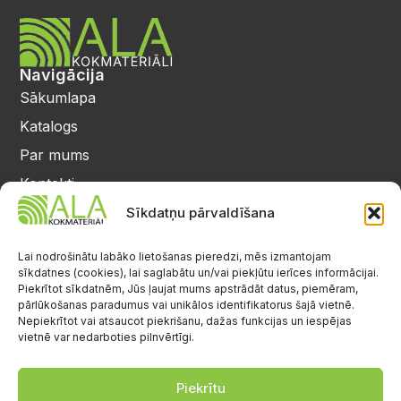
Navigācija
Sākumlapa
Katalogs
Par mums
Kontakti
Privātuma politika
Sīkdatņu pārvaldīšana
Kontakti
25 64 17 98
Lai nodrošinātu labāko lietošanas pieredzi, mēs izmantojam
sīkdatnes (cookies), lai saglabātu un/vai piekļūtu ierīces informācijai.
info@alalignea.lv
Piekrītot sīkdatnēm, Jūs ļaujat mums apstrādāt datus, piemēram,
pārlūkošanas paradumus vai unikālos identifikatorus šajā vietnē.
Daugavas iela 28, Mārupe
Nepiekrītot vai atsaucot piekrišanu, dažas funkcijas un iespējas
vietnē var nedarboties pilnvērtīgi.
Facebook
Darba laiks
Pr.-Pk.: 08:00-17:00
Piekrītu