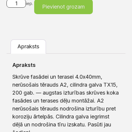
iep.
Pievienot grozam
Apraksts
Apraksts
Skrūve fasādei un terasei 4.0x40mm,
nerūsošais tērauds A2, cilindra galva TX15,
200 gab. — augstas izturības skrūves koka
fasādes un terases dēļu montāžai. A2
nerūsošais tērauds nodrošina izturību pret
koroziju ārtelpās. Cilindra galva iegrimst
dēļā un nodrošina tīru izskatu. Pasūti jau