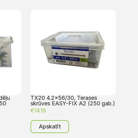
dēļu
TX20 4.2×56/30, Terases
250
skrūves EASY-FIX A2 (250 gab.)
€
14.19
Apskatīt