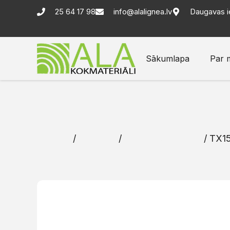
25 64 17 98
info@alalignea.lv
Daugavas i
Sākumlapa
Par 
Sākums
/
Katalogs
/
Skrūves un naglas
/ TX15