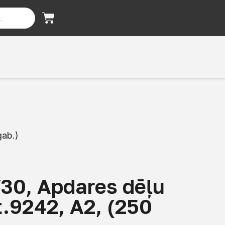
gab.)
30, Apdares dēļu
t.9242, A2, (250