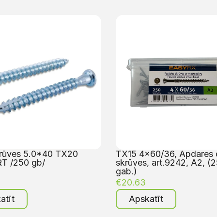
rūves 5.0*40 TX20
TX15 4×60/36, Apdares 
T /250 gb/
skrūves, art.9242, A2, (
gab.)
€
20.63
atīt
Apskatīt