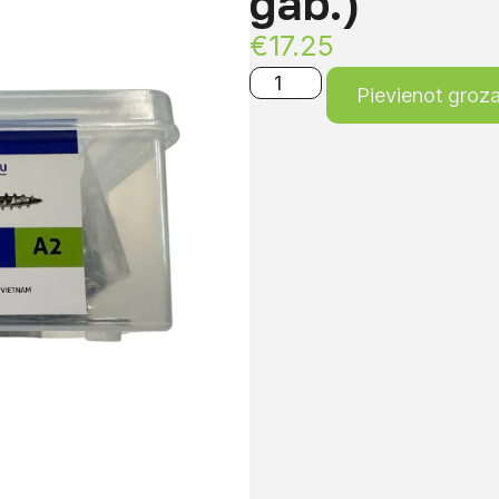
gab.)
€
17.25
Pievienot groz