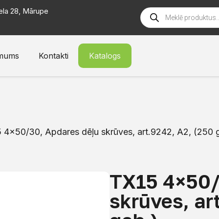
ela 28, Mārupe
mums
Kontakti
Katalogs
 4×50/30, Apdares dēļu skrūves, art.9242, A2, (250 
TX15 4×50/
skrūves, ar