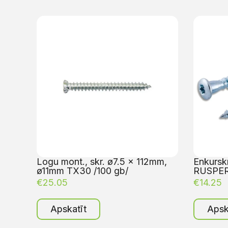
Logu mont., skr. ø7.5 x 112mm,
Enkursk
ø11mm TX30 /100 gb/
RUSPER
€
25.05
€
14.25
Apskatīt
Apsk