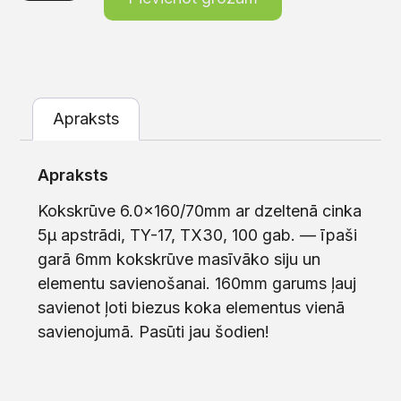
Apraksts
Apraksts
Kokskrūve 6.0×160/70mm ar dzeltenā cinka
5μ apstrādi, TY-17, TX30, 100 gab. — īpaši
garā 6mm kokskrūve masīvāko siju un
elementu savienošanai. 160mm garums ļauj
savienot ļoti biezus koka elementus vienā
savienojumā. Pasūti jau šodien!