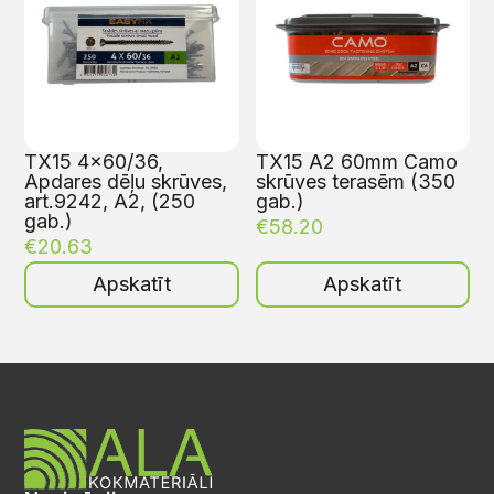
TX15 4×60/36,
TX15 A2 60mm Camo
Apdares dēļu skrūves,
skrūves terasēm (350
art.9242, A2, (250
gab.)
gab.)
€
58.20
€
20.63
Apskatīt
Apskatīt