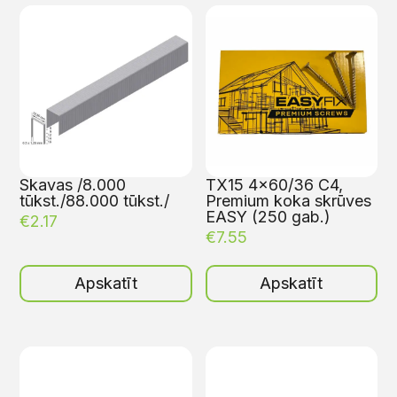
Skavas /8.000
TX15 4×60/36 C4,
tūkst./88.000 tūkst./
Premium koka skrūves
EASY (250 gab.)
€
2.17
€
7.55
Apskatīt
Apskatīt