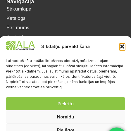
Navigācija
Sākumlapa
Katalogs
Par mums
Kontakti
Privātuma politika
Sīkdatņu pārvaldīšana
Kontakti
25 64 17 98
Lai nodrošinātu labāko lietošanas pieredzi, mēs izmantojam
sīkdatnes (cookies), lai saglabātu un/vai piekļūtu ierīces informācijai.
info@alalignea.lv
Piekrītot sīkdatnēm, Jūs ļaujat mums apstrādāt datus, piemēram,
pārlūkošanas paradumus vai unikālos identifikatorus šajā vietnē.
Daugavas iela 28, Mārupe
Nepiekrītot vai atsaucot piekrišanu, dažas funkcijas un iespējas
vietnē var nedarboties pilnvērtīgi.
Facebook
Darba laiks
Pr.-Pk.: 08:00-17:00
Piekrītu
S.-Sv.: brīvs
Noraidu
Pielāgot