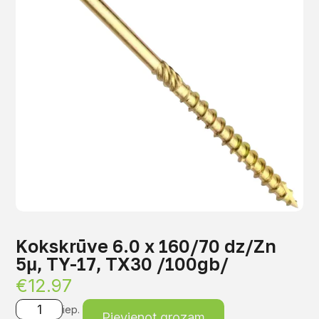
Kokskrūve 6.0 x 160/70 dz/Zn
5μ, TY-17, TX30 /100gb/
€
12.97
iep.
Pievienot grozam