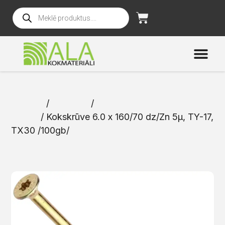
Sākums
/
Katalogs
/
Skrūves un
naglas
/ Kokskrūve 6.0 x 160/70 dz/Zn 5μ, TY-17,
TX30 /100gb/