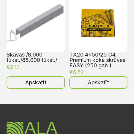
Skavas /8.000
TX20 4×50/25 C4,
tūkst./88.000 tūkst./
Premium koka skrūves
EASY (250 gab.)
€
2.17
€
6.52
Apskatīt
Apskatīt