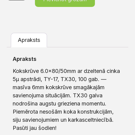
Apraksts
Apraksts
Kokskrūve 6.0×80/50mm ar dzeltenā cinka
5μ apstrādi, TY-17, TX30, 100 gab. —
masīva 6mm kokskrūve smagākajām
savienojuma situācijām. TX30 galva
nodrošina augstu grieziena momentu.
Piemērota nesošām koka konstrukcijām,
siju savienojumiem un karkasceltniecībā.
Pasūti jau šodien!