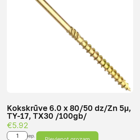
Kokskrūve 6.0 x 80/50 dz/Zn 5μ,
TY-17, TX30 /100gb/
€
5.92
iep.
Pievienot grozam