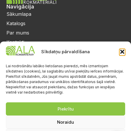
Navigācija
Sākumlapa
Katalogs
Par mums
Kontakti
Privātuma politika
Sīkdatņu pārvaldīšana
Kontakti
25 64 17 98
Lai nodrošinātu labāko lietošanas pieredzi, mēs izmantojam
sīkdatnes (cookies), lai saglabātu un/vai piekļūtu ierīces informācijai.
info@alalignea.lv
Piekrītot sīkdatnēm, Jūs ļaujat mums apstrādāt datus, piemēram,
pārlūkošanas paradumus vai unikālos identifikatorus šajā vietnē.
Daugavas iela 28, Mārupe
Nepiekrītot vai atsaucot piekrišanu, dažas funkcijas un iespējas
vietnē var nedarboties pilnvērtīgi.
Facebook
Darba laiks
Pr.-Pk.: 08:00-17:00
Piekrītu
S.-Sv.: brīvs
Noraidu