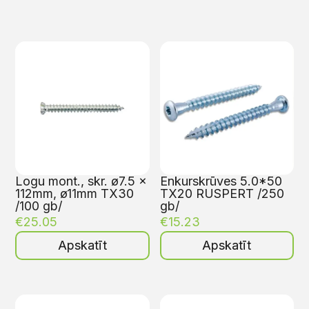
Logu mont., skr. ø7.5 x
Enkurskrūves 5.0*50
112mm, ø11mm TX30
TX20 RUSPERT /250
/100 gb/
gb/
€
25.05
€
15.23
Apskatīt
Apskatīt