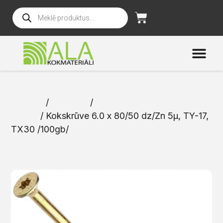
Sākums
/
Katalogs
/
Skrūves un
naglas
/ Kokskrūve 6.0 x 80/50 dz/Zn 5μ, TY-17,
TX30 /100gb/