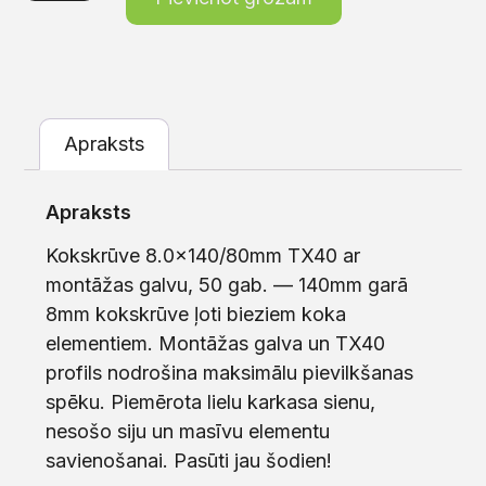
Apraksts
Apraksts
Kokskrūve 8.0×140/80mm TX40 ar
montāžas galvu, 50 gab. — 140mm garā
8mm kokskrūve ļoti bieziem koka
elementiem. Montāžas galva un TX40
profils nodrošina maksimālu pievilkšanas
spēku. Piemērota lielu karkasa sienu,
nesošo siju un masīvu elementu
savienošanai. Pasūti jau šodien!