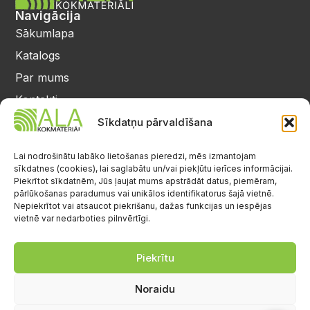
Navigācija
Sākumlapa
Katalogs
Par mums
Kontakti
Privātuma politika
Sīkdatņu pārvaldīšana
Kontakti
25 64 17 98
Lai nodrošinātu labāko lietošanas pieredzi, mēs izmantojam
sīkdatnes (cookies), lai saglabātu un/vai piekļūtu ierīces informācijai.
info@alalignea.lv
Piekrītot sīkdatnēm, Jūs ļaujat mums apstrādāt datus, piemēram,
pārlūkošanas paradumus vai unikālos identifikatorus šajā vietnē.
Daugavas iela 28, Mārupe
Nepiekrītot vai atsaucot piekrišanu, dažas funkcijas un iespējas
vietnē var nedarboties pilnvērtīgi.
Facebook
Darba laiks
Pr.-Pk.: 08:00-17:00
Piekrītu
S.-Sv.: brīvs
Noraidu