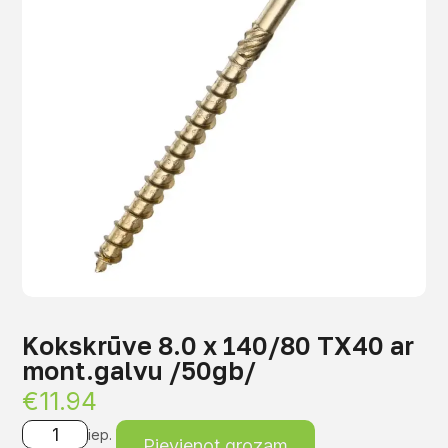
Kokskrūve 8.0 x 140/80 TX40 ar
mont.galvu /50gb/
€
11.94
iep.
Pievienot grozam