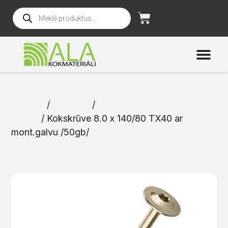
Sākums
/
Katalogs
/
Skrūves un
naglas
/ Kokskrūve 8.0 x 140/80 TX40 ar
mont.galvu /50gb/