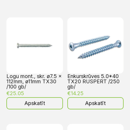
Logu mont., skr. ø7.5 x
Enkurskrūves 5.0*40
112mm, ø11mm TX30
TX20 RUSPERT /250
/100 gb/
gb/
€
25.05
€
14.25
Apskatīt
Apskatīt