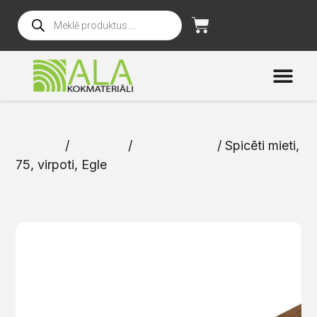
Sākums
/
Katalogs
/
Spicētie mieti
/ Spicēti mieti,
75, virpoti, Egle