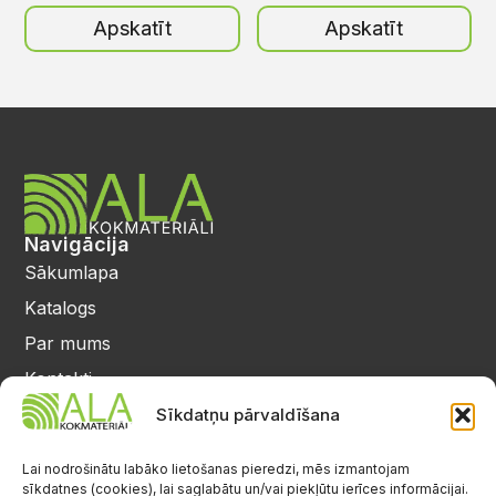
Apskatīt
Apskatīt
Navigācija
Sākumlapa
Katalogs
Par mums
Kontakti
Privātuma politika
Sīkdatņu pārvaldīšana
Kontakti
25 64 17 98
Lai nodrošinātu labāko lietošanas pieredzi, mēs izmantojam
sīkdatnes (cookies), lai saglabātu un/vai piekļūtu ierīces informācijai.