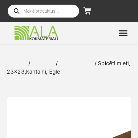
Sākums
/
Katalogs
/
Spicētie mieti
/ Spicēti mieti,
23×23,kantaini, Egle