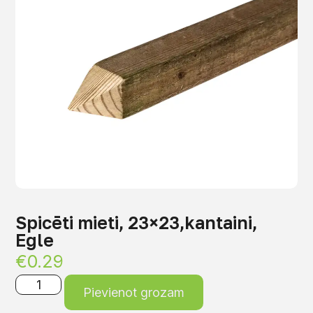
Spicēti mieti, 23×23,kantaini,
Egle
€
0.29
Pievienot grozam