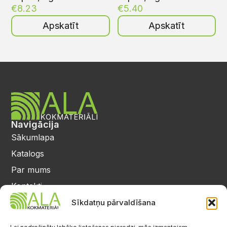
€
8.23
€
5.40
Apskatīt
Apskatīt
Navigācija
Sākumlapa
Katalogs
Par mums
Kontakti
Privātuma politika
Sīkdatņu pārvaldīšana
Kontakti
25 64 17 98