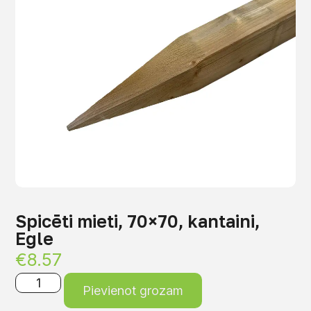
Spicēti mieti, 70×70, kantaini,
Egle
€
8.57
Pievienot grozam