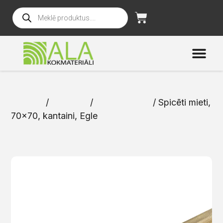
Sākums
/
Katalogs
/
Spicētie mieti
/ Spicēti mieti,
70×70, kantaini, Egle