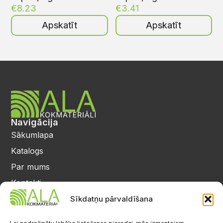
€
8.23
€
3.41
Apskatīt
Apskatīt
Navigācija
Sākumlapa
Katalogs
Par mums
Kontakti
Privātuma politika
Sīkdatņu pārvaldīšana
Kontakti
25 64 17 98