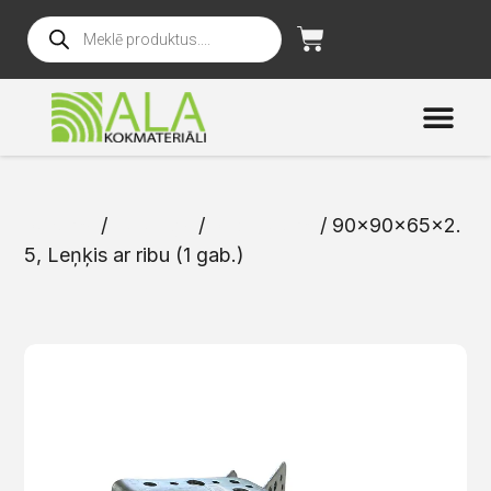
Sākums
/
Katalogs
/
Stiprinājumi
/ 90x90x65x2.
5, Leņķis ar ribu (1 gab.)