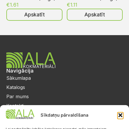
€
1.61
€
1.11
Apskatīt
Apskatīt
Navigācija
Sākumlapa
Katalogs
Par mums
Kontakti
Privātuma politika
Sīkdatņu pārvaldīšana
Kontakti
25 64 17 98