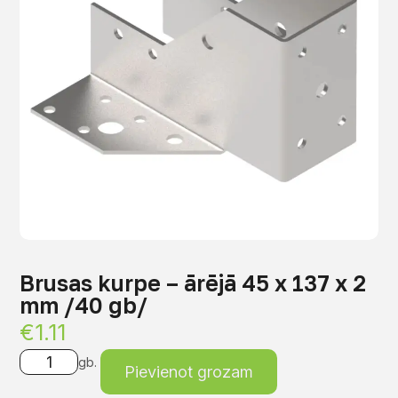
Brusas kurpe – ārējā 45 x 137 x 2
mm /40 gb/
€
1.11
gb.
Pievienot grozam