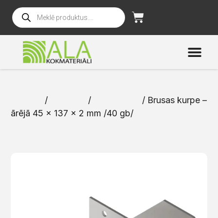
Sākums
/
Katalogs
/
Stiprinājumi
/ Brusas kurpe –
ārējā 45 x 137 x 2 mm /40 gb/