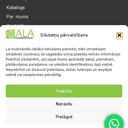
Katalogs
Par mums
Kontakti
Privātuma politika
Sīkdatņu pārvaldīšana
Kontakti
25 64 17 98
Lai nodrošinātu labāko lietošanas pieredzi, mēs izmantojam
sīkdatnes (cookies), lai saglabātu un/vai piekļūtu ierīces informācijai.
info@alalignea.lv
Piekrītot sīkdatnēm, Jūs ļaujat mums apstrādāt datus, piemēram,
pārlūkošanas paradumus vai unikālos identifikatorus šajā vietnē.
Daugavas iela 28, Mārupe
Nepiekrītot vai atsaucot piekrišanu, dažas funkcijas un iespējas
vietnē var nedarboties pilnvērtīgi.
Facebook
Darba laiks
Pr.-Pk.: 08:00-17:00
Piekrītu
S.-Sv.: brīvs
Noraidu
Pielāgot