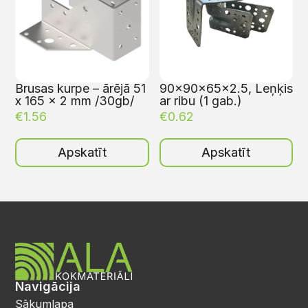
Brusas kurpe – ārējā 51
90x90x65x2.5, Leņķis
x 165 x 2 mm /30gb/
ar ribu (1 gab.)
€
1.56
€
0.62
Apskatīt
Apskatīt
Navigācija
Sākumlapa