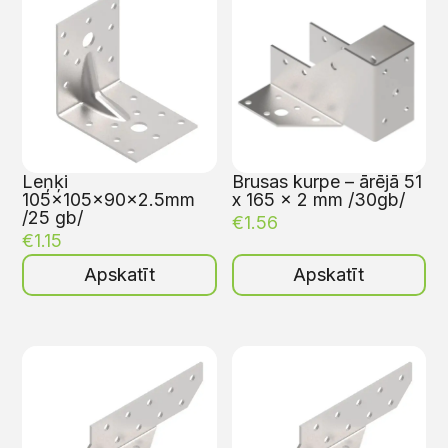
Leņķi
Brusas kurpe – ārējā 51
105x105x90x2.5mm
x 165 x 2 mm /30gb/
/25 gb/
€
1.56
€
1.15
Apskatīt
Apskatīt