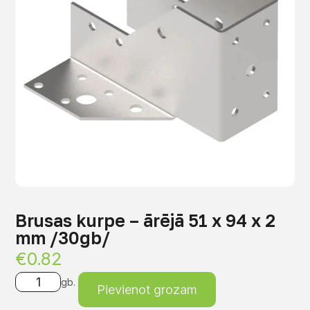
Brusas kurpe – ārējā 51 x 94 x 2
mm /30gb/
€
0.82
gb.
Pievienot grozam