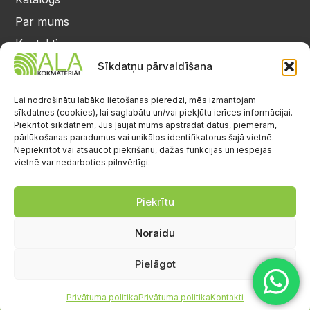
Par mums
Kontakti
Privātuma politika
Sīkdatņu pārvaldīšana
Kontakti
25 64 17 98
Lai nodrošinātu labāko lietošanas pieredzi, mēs izmantojam
sīkdatnes (cookies), lai saglabātu un/vai piekļūtu ierīces informācijai.
info@alalignea.lv
Piekrītot sīkdatnēm, Jūs ļaujat mums apstrādāt datus, piemēram,
pārlūkošanas paradumus vai unikālos identifikatorus šajā vietnē.
Daugavas iela 28, Mārupe
Nepiekrītot vai atsaucot piekrišanu, dažas funkcijas un iespējas
vietnē var nedarboties pilnvērtīgi.
Facebook
Darba laiks
Pr.-Pk.: 08:00-17:00
Piekrītu
S.-Sv.: brīvs
Noraidu
Pielāgot
Privātuma politika
Privātuma politika
Kontakti
© Visas tiesības aizsargātas.