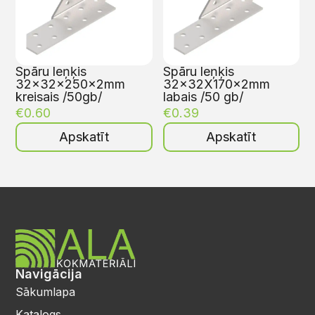
Spāru leņķis
Spāru leņķis
32x32x250x2mm
32x32X170x2mm
kreisais /50gb/
labais /50 gb/
€
0.60
€
0.39
Apskatīt
Apskatīt
Navigācija
Sākumlapa
Katalogs