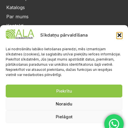
Katalogs
Par mums
Kontakti
Privātuma politika
Sīkdatņu pārvaldīšana
Kontakti
25 64 17 98
Lai nodrošinātu labāko lietošanas pieredzi, mēs izmantojam
sīkdatnes (cookies), lai saglabātu un/vai piekļūtu ierīces informācijai.
info@alalignea.lv
Piekrītot sīkdatnēm, Jūs ļaujat mums apstrādāt datus, piemēram,
pārlūkošanas paradumus vai unikālos identifikatorus šajā vietnē.
Daugavas iela 28, Mārupe
Nepiekrītot vai atsaucot piekrišanu, dažas funkcijas un iespējas
vietnē var nedarboties pilnvērtīgi.
Facebook
Darba laiks
Pr.-Pk.: 08:00-17:00
Piekrītu
S.-Sv.: brīvs
Noraidu
Pielāgot