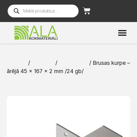
Sākums
/
Katalogs
/
Stiprinājumi
/ Brusas kurpe –
ārējā 45 x 167 x 2 mm /24 gb/