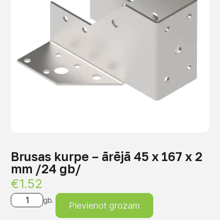
Brusas kurpe – ārējā 45 x 167 x 2
mm /24 gb/
€
1.52
gb.
Pievienot grozam