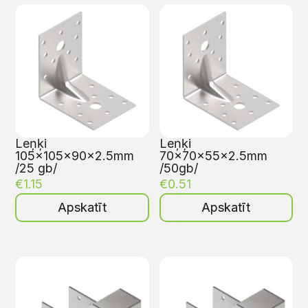
Leņķi
Leņķi
105x105x90x2.5mm
70x70x55x2.5mm
/25 gb/
/50gb/
€
1.15
€
0.51
Apskatīt
Apskatīt