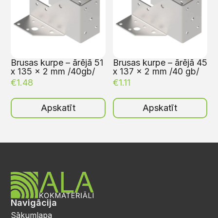
Brusas kurpe – ārējā 51
Brusas kurpe – ārējā 45
x 135 x 2 mm /40gb/
x 137 x 2 mm /40 gb/
€
1.48
€
1.11
Apskatīt
Apskatīt
Navigācija
Sākumlapa