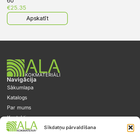
60
€
25.35
Apskatīt
Navigācija
Sākumlapa
Katalogs
Par mums
Kontakti
Privātuma politika
Sīkdatņu pārvaldīšana
Kontakti