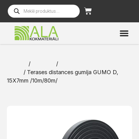
Sākums
/
Katalogs
/
Membrānas un
lentas
/ Terases distances gumija GUMO D,
15X7mm /10m/80m/