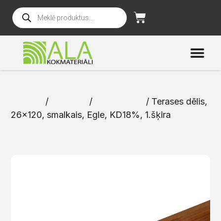
Sākums
/
Katalogs
/
Terases dēļi
/ Terases dēlis,
26×120, smalkais, Egle, KD18%, 1.šķira