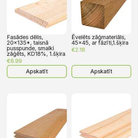
Fasādes dēlis,
Ēvelēts zāģmateriāls,
20×135*, taisnā
45×45, ar fāzīti,1.šķira
pusspunde, smalki
€
2.18
zāģēts, KD18%, 1.šķira
€
6.99
Apskatīt
Apskatīt