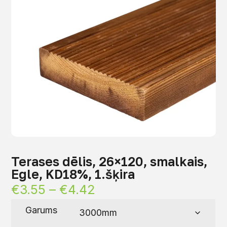
Terases dēlis, 26×120, smalkais,
Egle, KD18%, 1.šķira
€
3.55
–
€
4.42
Garums