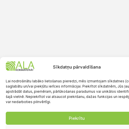
Sīkdatņu pārvaldīšana
Lai nodrošinātu labāko lietošanas pieredzi, mēs izmantojam sīkdatnes (co
saglabātu un/vai piekļūtu ierīces informācijai. Piekrītot sīkdatnēm, Jūs ļ
apstrādāt datus, piemēram, pārlūkošanas paradumus vai unikālos identif
šajā vietnē. Nepiekrītot vai atsaucot piekrišanu, dažas funkcijas un iespē
var nedarboties pilnvērtīgi.
Piekrītu