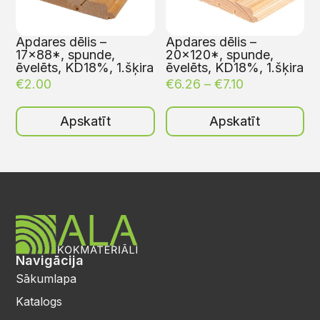
Apdares dēlis –
Apdares dēlis –
17×88*, spunde,
20×120*, spunde,
ēvelēts, KD18%, 1.šķira
ēvelēts, KD18%, 1.šķira
€
2.00
€
6.26
–
€
7.10
Apskatīt
Apskatīt
Navigācija
Sākumlapa
Katalogs