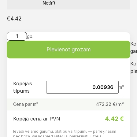
Notīrīt
€
4.42
gb.
Ko
Pievienot grozam
ga
Ko
pla
Kopējais
m³
tilpums
€/m³
472.22
Cena par m³
4.42
€
Kopējā cena ar PVN
Ievadi vēlamo garumu, platību vai tilpumu — pārrēķināsim
pēc brīža, vai nospied Enter, lai pārrēķinātu uzreiz