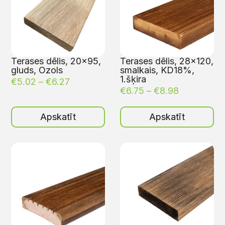
Terases dēlis, 20×95,
Terases dēlis, 28×120,
gluds, Ozols
smalkais, KD18%,
1.šķira
€
5.02
–
€
6.27
€
6.75
–
€
8.98
Apskatīt
Apskatīt