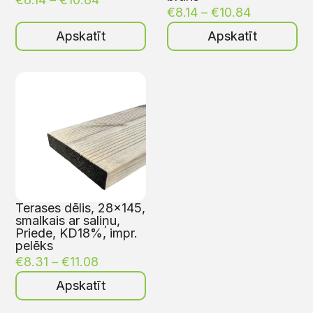
€
8.14
–
€
10.84
Apskatīt
Apskatīt
Terases dēlis, 28×145,
smalkais ar saliņu,
Priede, KD18%, impr.
pelēks
€
8.31
–
€
11.08
Apskatīt