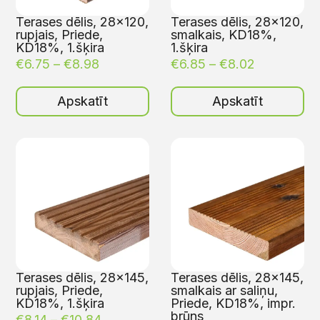
Terases dēlis, 28×120,
Terases dēlis, 28×120,
rupjais, Priede,
smalkais, KD18%,
KD18%, 1.šķira
1.šķira
€
6.75
–
€
8.98
€
6.85
–
€
8.02
Apskatīt
Apskatīt
Terases dēlis, 28×145,
Terases dēlis, 28×145,
rupjais, Priede,
smalkais ar saliņu,
KD18%, 1.šķira
Priede, KD18%, impr.
brūns
€
8.14
–
€
10.84