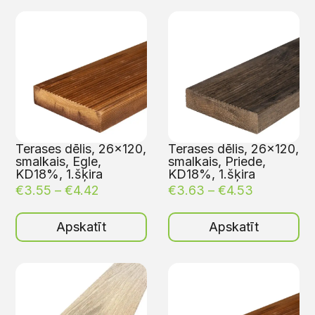
Terases dēlis, 26×120,
Terases dēlis, 26×120,
smalkais, Egle,
smalkais, Priede,
KD18%, 1.šķira
KD18%, 1.šķira
€
3.55
–
€
4.42
€
3.63
–
€
4.53
Apskatīt
Apskatīt