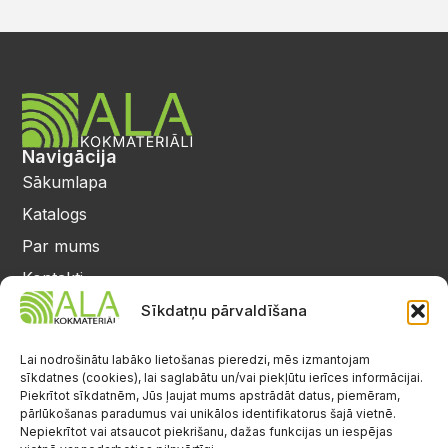
Navigācija
Sākumlapa
Katalogs
Par mums
Kontakti
Privātuma politika
Sīkdatņu pārvaldīšana
Kontakti
25 64 17 98
Lai nodrošinātu labāko lietošanas pieredzi, mēs izmantojam
sīkdatnes (cookies), lai saglabātu un/vai piekļūtu ierīces informācijai.
info@alalignea.lv
Piekrītot sīkdatnēm, Jūs ļaujat mums apstrādāt datus, piemēram,
pārlūkošanas paradumus vai unikālos identifikatorus šajā vietnē.
Daugavas iela 28, Mārupe
Nepiekrītot vai atsaucot piekrišanu, dažas funkcijas un iespējas