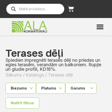
Terases dēļi
Spiedien impregnēti terases dēļi no priedes un
egles terasēm, verandām un balkoniem. Rupjie
un gludie profili, KD18%.
Sākums
/
Katalogs
/ Terases dēļi
Notīrīt filtrus