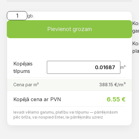
gb.
Ko
Pievienot grozam
ga
Ko
pla
Kopējais
m³
tilpums
€/m³
388.15
Cena par m³
6.55
€
Kopējā cena ar PVN
Ievadi vēlamo garumu, platību vai tilpumu — pārrēķināsim
pēc brīža, vai nospied Enter, lai pārrēķinātu uzreiz