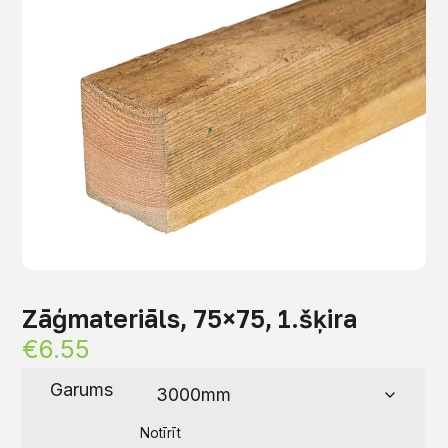
Zāģmateriāls, 75×75, 1.šķira
€
6.55
Garums
Notīrīt