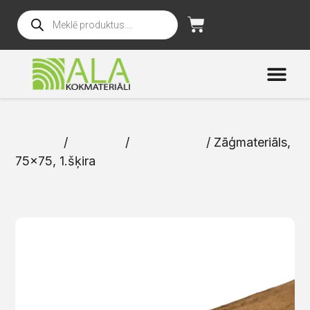
Sākums
/
Katalogs
/
Zāģmateriāli
/ Zāģmateriāls,
75×75, 1.šķira