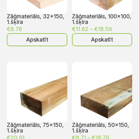
Zāģmateriāls, 32×150,
Zāģmateriāls, 100×100,
1.šķira
1.šķira
€
8.78
€
11.62
–
€
18.59
Apskatīt
Apskatīt
Zāģmateriāls, 75×150,
Zāģmateriāls, 50×150,
1.šķira
1.šķira
€
20.91
€
8.71
–
€
18.79