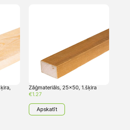
ķira,
Zāģmateriāls, 25×50, 1.šķira
€
1.27
Apskatīt