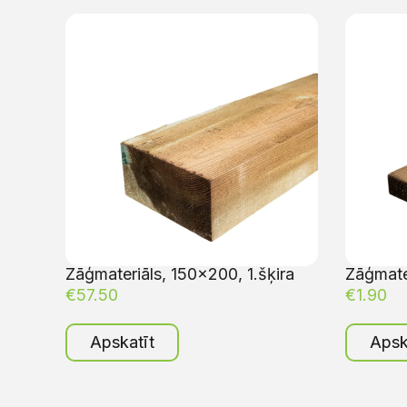
Zāģmateriāls, 150×200, 1.šķira
Zāģmater
€
57.50
€
1.90
Apskatīt
Apsk