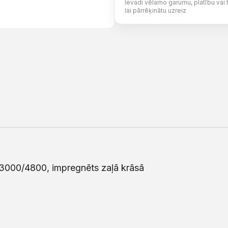
Ievadi vēlamo garumu, platību vai 
lai pārrēķinātu uzreiz
/3000/4800, impregnēts zaļā krāsā