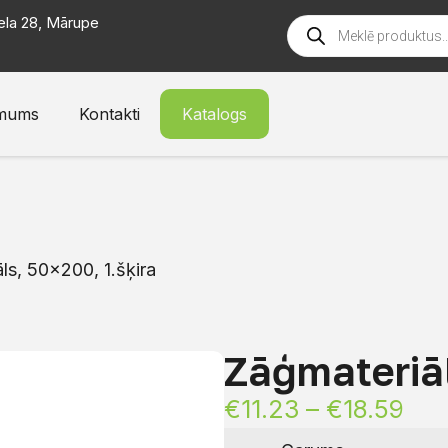
ela 28, Mārupe
mums
Kontakti
Katalogs
ls, 50×200, 1.šķira
Zāģmateriāl
€
11.23
–
€
18.59