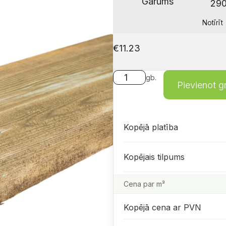
Garums
Notīrīt
€
11.23
gb.
Pievienot 
Kopējā platība
Kopējais tilpums
Cena par m³
Kopējā cena ar PVN