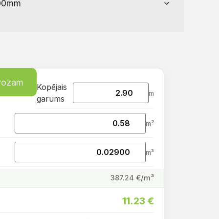
grozam
Kopējais
m
garums
m²
m³
€/m³
387.24
11.23
€