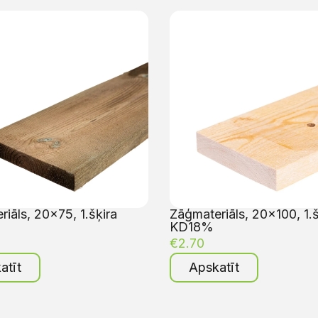
iāls, 20×75, 1.šķira
Zāģmateriāls, 20×100, 1.š
KD18%
€
2.70
atīt
Apskatīt