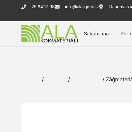
25 64 17 98
info@alalignea.lv
Daugavas i
Sākumlapa
Par 
Sākums
/
Katalogs
/
Zāģmateriāli
/ Zāģmateriā