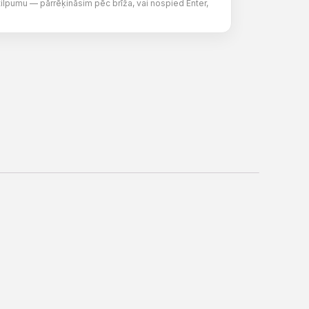
tilpumu — pārrēķināsim pēc brīža, vai nospied Enter,