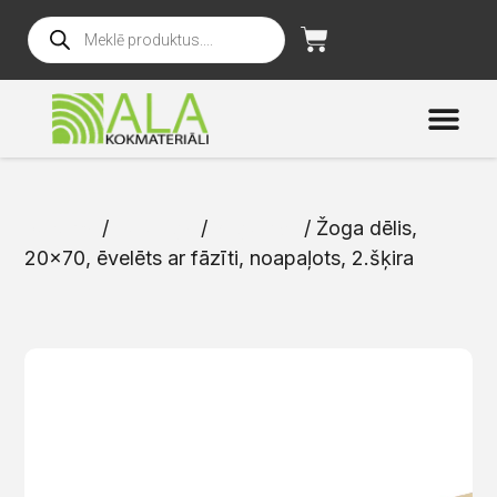
Sākums
/
Katalogs
/
Žoga dēļi
/ Žoga dēlis,
20×70, ēvelēts ar fāzīti, noapaļots, 2.šķira