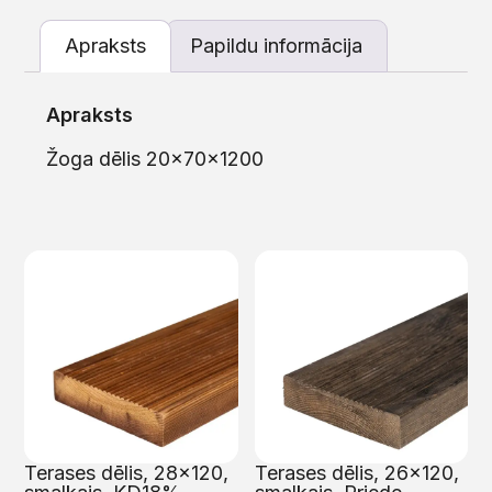
Apraksts
Papildu informācija
Apraksts
Žoga dēlis 20x70x1200
Terases dēlis, 28×120,
Terases dēlis, 26×120,