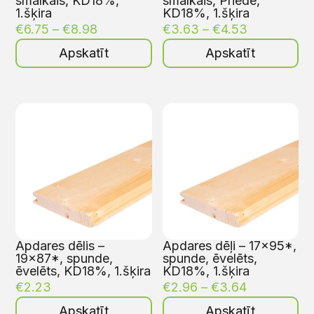
smalkais, KD18%,
smalkais, Priede,
1.šķira
KD18%, 1.šķira
€
6.75
–
€
8.98
€
3.63
–
€
4.53
Apskatīt
Apskatīt
Apdares dēlis –
Apdares dēļi – 17×95*,
19×87*, spunde,
spunde, ēvelēts,
ēvelēts, KD18%, 1.šķira
KD18%, 1.šķira
€
2.23
€
2.96
–
€
3.64
Apskatīt
Apskatīt