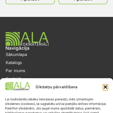
Navigācija
Sākumlapa
Katalogs
Par mums
Kontakti
Privātuma politika
Sīkdatņu pārvaldīšana
Kontakti
25 64 17 98
Lai nodrošinātu labāko lietošanas pieredzi, mēs izmantojam
sīkdatnes (cookies), lai saglabātu un/vai piekļūtu ierīces informācijai.
info@alalignea.lv
Piekrītot sīkdatnēm, Jūs ļaujat mums apstrādāt datus, piemēram,
pārlūkošanas paradumus vai unikālos identifikatorus šajā vietnē.