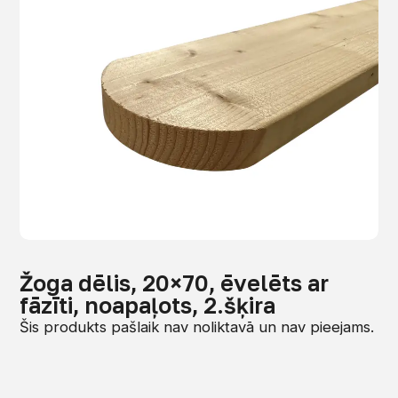
Žoga dēlis, 20×70, ēvelēts ar
fāzīti, noapaļots, 2.šķira
Šis produkts pašlaik nav noliktavā un nav pieejams.