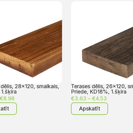
dēlis, 28×120, smalkais,
Terases dēlis, 26×120, sm
1.šķira
Priede, KD18%, 1.šķira
€
8.98
€
3.63
–
€
4.53
atīt
Apskatīt