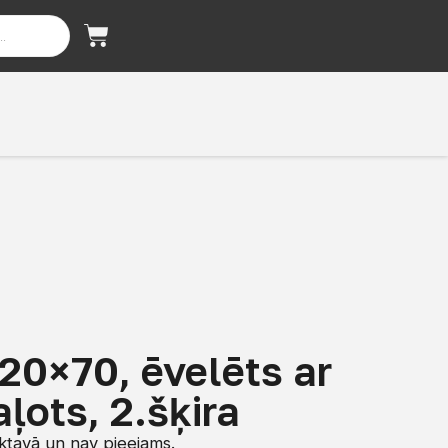
 20×70, ēvelēts ar
aļots, 2.šķira
iktavā un nav pieejams.