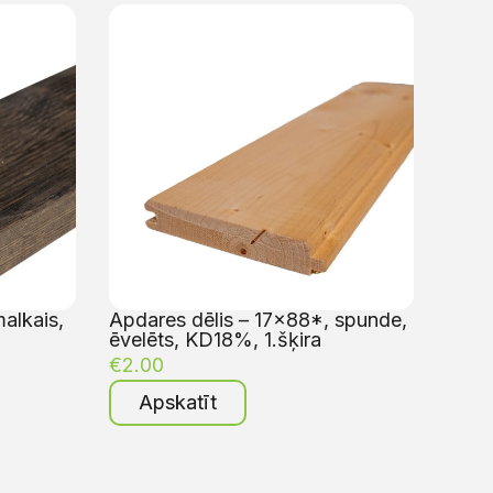
alkais,
Apdares dēlis – 17×88*, spunde,
ēvelēts, KD18%, 1.šķira
€
2.00
Apskatīt