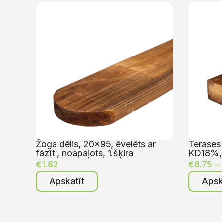
Žoga dēlis, 20×95, ēvelēts ar
Terases 
fāzīti, noapaļots, 1.šķira
KD18%, 
€
1.82
€
6.75
–
Apskatīt
Apsk