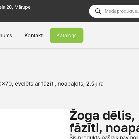
ela 28, Mārupe
mums
Kontakti
Katalogs
×70, ēvelēts ar fāzīti, noapaļots, 2.šķira
Žoga dēlis,
fāzīti, noap
Šis produkts pašlaik nav nol