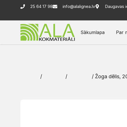
25 64 17 98
info@alalignea.lv
Daugavas i
Sākumlapa
Par 
Sākums
/
Katalogs
/
Žoga dēļi
/ Žoga dēlis, 20