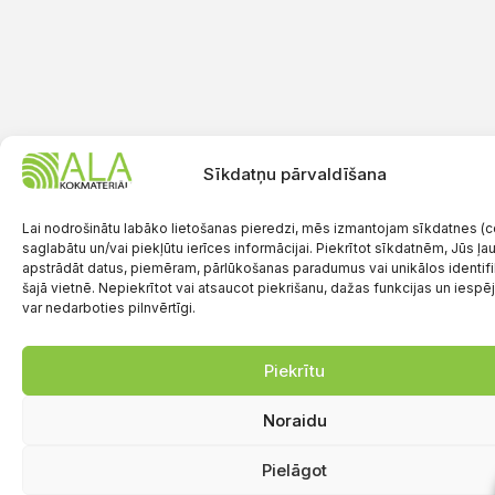
Sīkdatņu pārvaldīšana
Lai nodrošinātu labāko lietošanas pieredzi, mēs izmantojam sīkdatnes (co
saglabātu un/vai piekļūtu ierīces informācijai. Piekrītot sīkdatnēm, Jūs ļ
apstrādāt datus, piemēram, pārlūkošanas paradumus vai unikālos identif
šajā vietnē. Nepiekrītot vai atsaucot piekrišanu, dažas funkcijas un iespē
var nedarboties pilnvērtīgi.
Piekrītu
Noraidu
Pielāgot