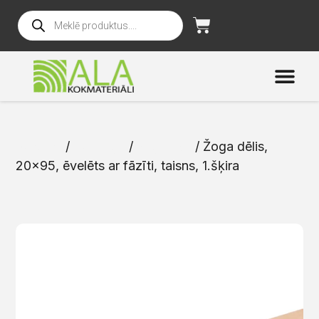
Sākums
/
Katalogs
/
Žoga dēļi
/ Žoga dēlis,
20×95, ēvelēts ar fāzīti, taisns, 1.šķira