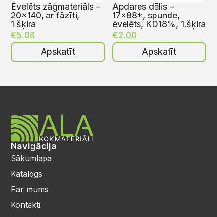
Ēvelēts zāģmateriāls –
Apdares dēlis –
20×140, ar fāzīti,
17×88*, spunde,
1.šķira
ēvelēts, KD18%, 1.šķira
€
5.08
€
2.00
Apskatīt
Apskatīt
Navigācija
Sākumlapa
Katalogs
Par mums
Kontakti