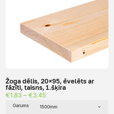
Žoga dēlis, 20×95, ēvelēts ar
fāzīti, taisns, 1.šķira
€
1.83
–
€
3.45
Garums