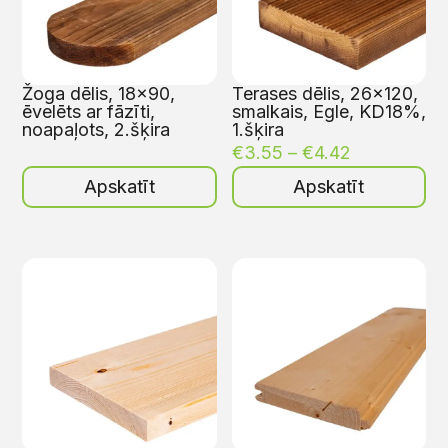
Žoga dēlis, 18×90,
Terases dēlis, 26×120,
ēvelēts ar fāzīti,
smalkais, Egle, KD18%,
noapaļots, 2.šķira
1.šķira
€
3.55
–
€
4.42
Apskatīt
Apskatīt