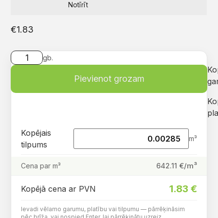
Notīrīt
€
1.83
gb.
Ko
Pievienot grozam
ga
Ko
pla
Kopējais
m³
tilpums
€/m³
642.11
Cena par m³
1.83
€
Kopējā cena ar PVN
Ievadi vēlamo garumu, platību vai tilpumu — pārrēķināsim
pēc brīža, vai nospied Enter, lai pārrēķinātu uzreiz