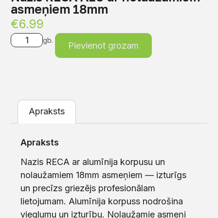
asmeņiem 18mm
€
6.99
gb.
Pievienot grozam
Apraksts
Apraksts
Nazis RECA ar alumīnija korpusu un
nolaužamiem 18mm asmeņiem — izturīgs
un precīzs griezējs profesionālam
lietojumam. Alumīnija korpuss nodrošina
vieglumu un izturību. Nolaužamie asmeņi