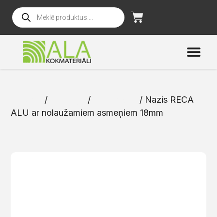
Sākums
/
Katalogs
/
Instrumenti
/ Nazis RECA
ALU ar nolaužamiem asmeņiem 18mm