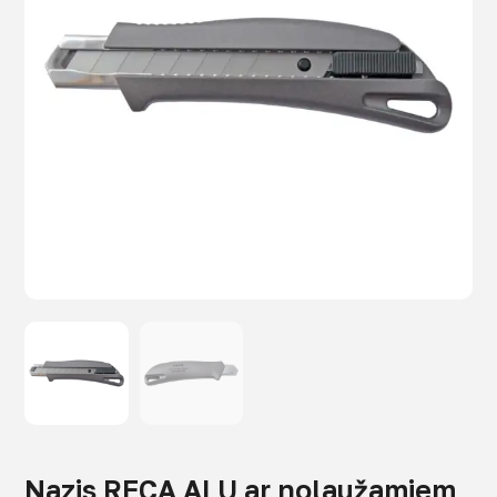
Nazis RECA ALU ar nolaužamiem