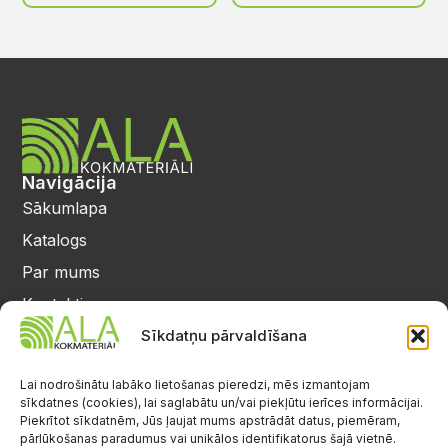
Navigācija
Sākumlapa
Katalogs
Par mums
Kontakti
Privātuma politika
Sīkdatņu pārvaldīšana
Kontakti
25 64 17 98
Lai nodrošinātu labāko lietošanas pieredzi, mēs izmantojam
sīkdatnes (cookies), lai saglabātu un/vai piekļūtu ierīces informācijai.
info@alalignea.lv
Piekrītot sīkdatnēm, Jūs ļaujat mums apstrādāt datus, piemēram,
pārlūkošanas paradumus vai unikālos identifikatorus šajā vietnē.
Daugavas iela 28, Mārupe