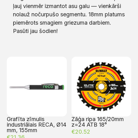
ļauj vienmēr izmantot asu galu — vienkārši
nolauž nočurpušo segmentu. 18mm platums
piemērots smagiem griezuma darbiem.
Pasūti jau šodien!
Grafīta zīmulis
Zāģa ripa 165/20mm
industriālais RECA, Ø14
z=24 ATB 18°
mm, 155mm
€
20.52
€
21.36