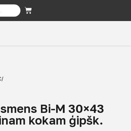
C/
asmens Bi-M 30×43
inam kokam ģipšk.