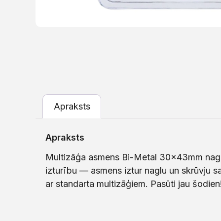
Apraksts
Apraksts
Multizāģa asmens Bi-Metal 30x43mm naglai
izturību — asmens iztur naglu un skrūvju 
ar standarta multizāģiem. Pasūti jau šodien