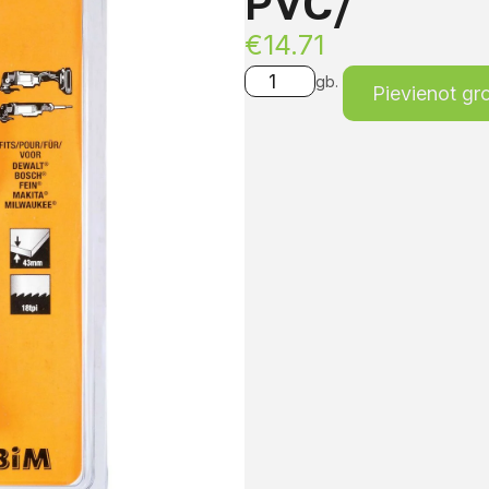
PVC/
€
14.71
gb.
Pievienot g