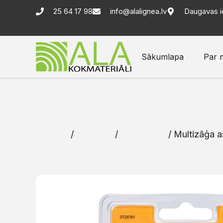
25 64 17 98
info@alalignea.lv
Daugavas i
Sākumlapa
Par 
Sākums
/
Katalogs
/
Instrumenti
/ Multizāģa 