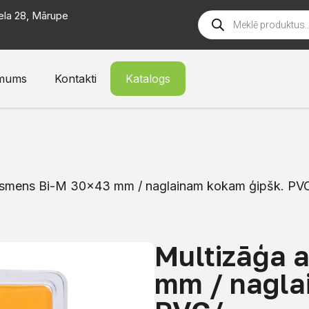
ela 28, Mārupe
mums
Kontakti
Katalogs
asmens Bi-M 30×43 mm / naglainam kokam ģipšk. PV
Multizāģa 
mm / nagla