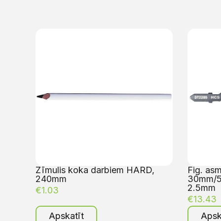
Zīmulis koka darbiem HARD,
Fig. as
240mm
30mm/5g
2.5mm
€
1.03
€
13.43
Apskatīt
Apsk