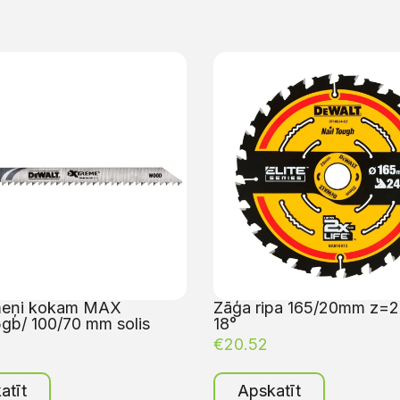
meņi kokam MAX
Zāģa ripa 165/20mm z=
b/ 100/70 mm solis
18°
€
20.52
atīt
Apskatīt