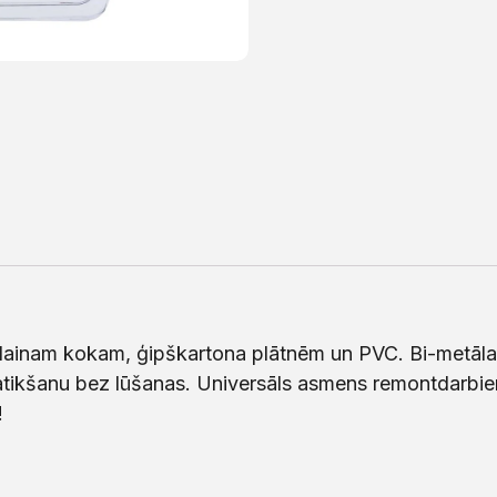
nam kokam, ģipškartona plātnēm un PVC. Bi-metāla k
satikšanu bez lūšanas. Universāls asmens remontdarbie
!