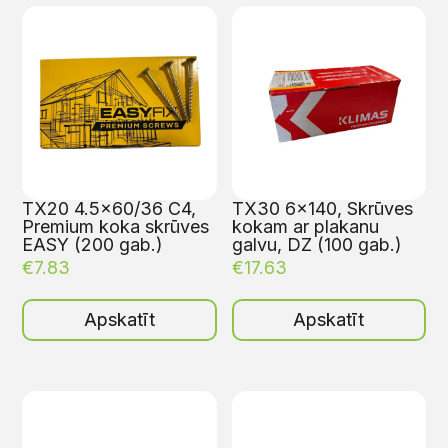
TX20 4.5×60/36 C4,
TX30 6×140, Skrūves
Premium koka skrūves
kokam ar plakanu
EASY (200 gab.)
galvu, DZ (100 gab.)
€
7.83
€
17.63
Apskatīt
Apskatīt