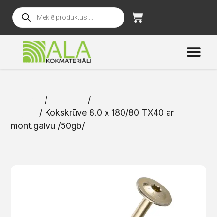
Sākums
/
Katalogs
/
Skrūves un
naglas
/ Kokskrūve 8.0 x 180/80 TX40 ar
mont.galvu /50gb/