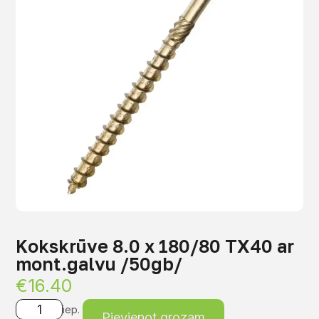
Kokskrūve 8.0 x 180/80 TX40 ar
mont.galvu /50gb/
€
16.40
iep.
Pievienot grozam