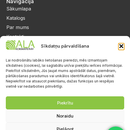
Navigācija
Sākumlapa
Katalogs
Par mums
Kontakti
Privātuma politika
Sīkdatņu pārvaldīšana
Kontakti
25 64 17 98
Lai nodrošinātu labāko lietošanas pieredzi, mēs izmantojam
sīkdatnes (cookies), lai saglabātu un/vai piekļūtu ierīces informācijai.
info@alalignea.lv
Piekrītot sīkdatnēm, Jūs ļaujat mums apstrādāt datus, piemēram,
pārlūkošanas paradumus vai unikālos identifikatorus šajā vietnē.
Daugavas iela 28, Mārupe
Nepiekrītot vai atsaucot piekrišanu, dažas funkcijas un iespējas
vietnē var nedarboties pilnvērtīgi.
Facebook
Darba laiks
Pr.-Pk.: 08:00-17:00
Piekrītu
S.-Sv.: brīvs
Noraidu
Pielāgot