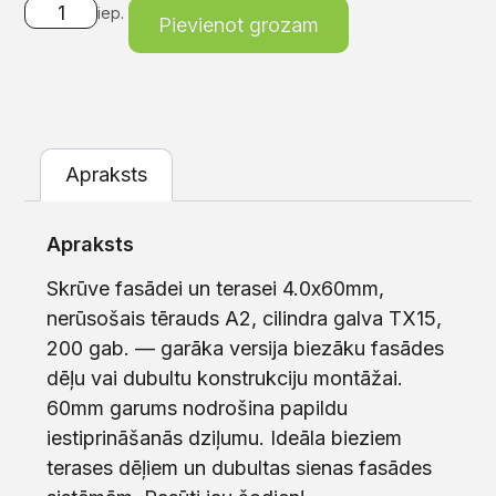
iep.
Pievienot grozam
Apraksts
Apraksts
Skrūve fasādei un terasei 4.0x60mm,
nerūsošais tērauds A2, cilindra galva TX15,
200 gab. — garāka versija biezāku fasādes
dēļu vai dubultu konstrukciju montāžai.
60mm garums nodrošina papildu
iestiprināšanās dziļumu. Ideāla bieziem
terases dēļiem un dubultas sienas fasādes