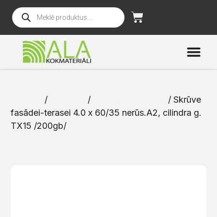
Sākums
/
Katalogs
/
Skrūves un naglas
/ Skrūve
fasādei-terasei 4.0 x 60/35 nerūs.A2, cilindra g.
TX15 /200gb/