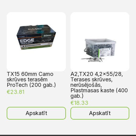
TX15 60mm Camo
A2,TX20 4,2×55/28,
skrūves terasēm
Terases skrūves,
ProTech (200 gab.)
nerūsējošās,
Plastmasas kaste (400
€
23.81
gab.)
€
18.33
Apskatīt
Apskatīt