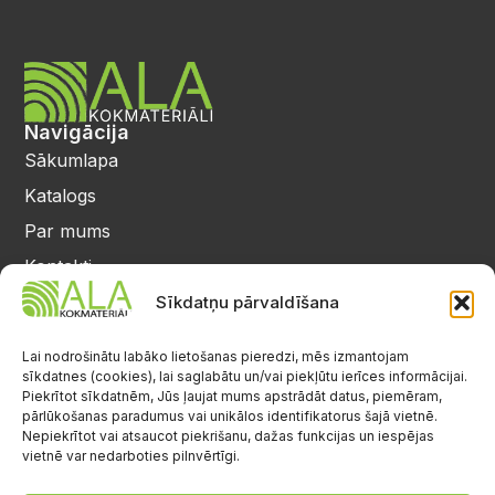
Navigācija
Sākumlapa
Katalogs
Par mums
Kontakti
Privātuma politika
Sīkdatņu pārvaldīšana
Kontakti
25 64 17 98
Lai nodrošinātu labāko lietošanas pieredzi, mēs izmantojam
sīkdatnes (cookies), lai saglabātu un/vai piekļūtu ierīces informācijai.
info@alalignea.lv
Piekrītot sīkdatnēm, Jūs ļaujat mums apstrādāt datus, piemēram,
pārlūkošanas paradumus vai unikālos identifikatorus šajā vietnē.
Daugavas iela 28, Mārupe
Nepiekrītot vai atsaucot piekrišanu, dažas funkcijas un iespējas
vietnē var nedarboties pilnvērtīgi.
Facebook
Darba laiks