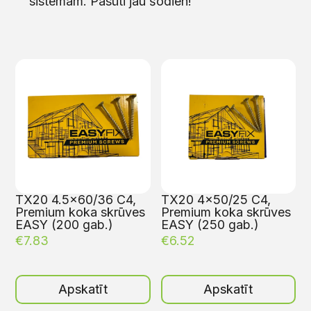
sistēmām. Pasūti jau šodien!
TX20 4.5×60/36 C4,
TX20 4×50/25 C4,
Premium koka skrūves
Premium koka skrūves
EASY (200 gab.)
EASY (250 gab.)
€
7.83
€
6.52
Apskatīt
Apskatīt