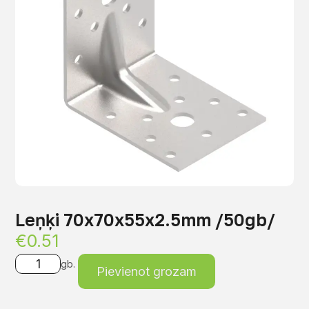
Leņķi 70x70x55x2.5mm /50gb/
€
0.51
gb.
Pievienot grozam