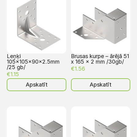
Leņķi
Brusas kurpe – ārējā 51
105x105x90x2.5mm
x 165 x 2 mm /30gb/
/25 gb/
€
1.56
€
1.15
Apskatīt
Apskatīt