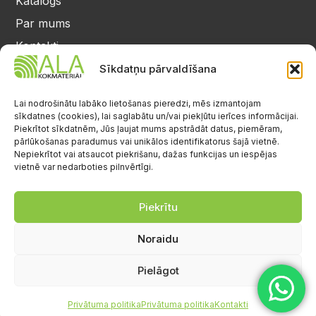
Katalogs
Par mums
Kontakti
Privātuma politika
Sīkdatņu pārvaldīšana
Kontakti
25 64 17 98
Lai nodrošinātu labāko lietošanas pieredzi, mēs izmantojam
sīkdatnes (cookies), lai saglabātu un/vai piekļūtu ierīces informācijai.
info@alalignea.lv
Piekrītot sīkdatnēm, Jūs ļaujat mums apstrādāt datus, piemēram,
pārlūkošanas paradumus vai unikālos identifikatorus šajā vietnē.
Daugavas iela 28, Mārupe
Nepiekrītot vai atsaucot piekrišanu, dažas funkcijas un iespējas
vietnē var nedarboties pilnvērtīgi.
Facebook
Darba laiks
Pr.-Pk.: 08:00-17:00
Piekrītu
S.-Sv.: brīvs
Noraidu
Pielāgot
Privātuma politika
Privātuma politika
Kontakti
© Visas tiesības aizsargātas.