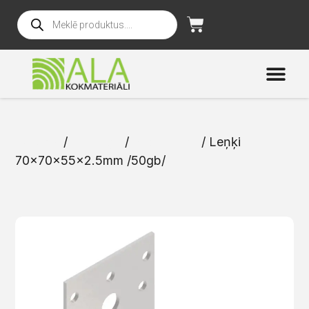
Sākums
/
Katalogs
/
Stiprinājumi
/ Leņķi
70x70x55x2.5mm /50gb/