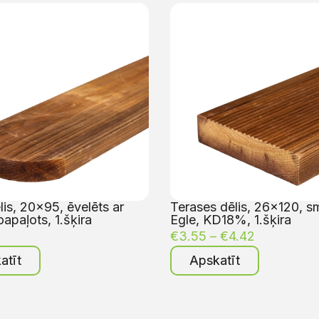
is, 20×95, ēvelēts ar
Terases dēlis, 26×120, sm
oapaļots, 1.šķira
Egle, KD18%, 1.šķira
€
3.55
–
€
4.42
atīt
Apskatīt