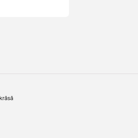
krāsā