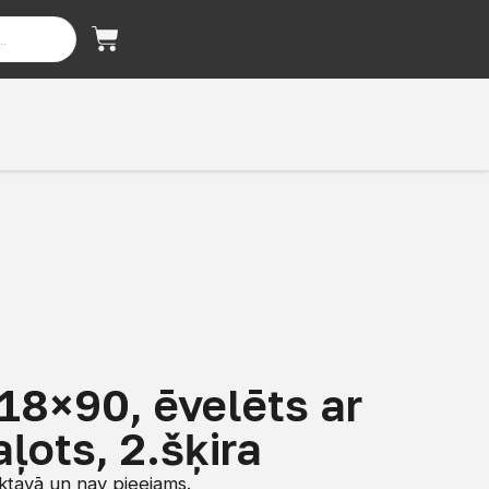
 18×90, ēvelēts ar
aļots, 2.šķira
iktavā un nav pieejams.