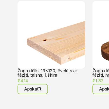
Žoga dēlis, 19×120, ēvelēts ar
Žoga dēl
fāzīti, taisns, 1.šķira
fāzīti, n
€
4.14
€
1.82
Apskatīt
Apsk