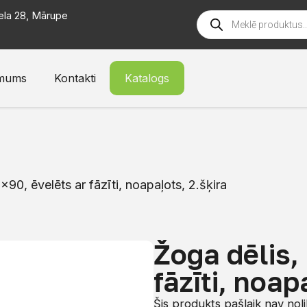
ela 28, Mārupe
mums
Kontakti
Katalogs
×90, ēvelēts ar fāzīti, noapaļots, 2.šķira
Žoga dēlis,
fāzīti, noap
Šis produkts pašlaik nav nol