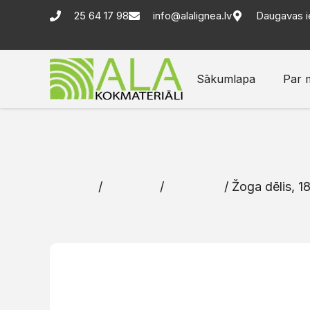
25 64 17 98
info@alalignea.lv
Daugavas i
Sākumlapa
Par 
Sākums
/
Katalogs
/
Žoga dēļi
/ Žoga dēlis, 18