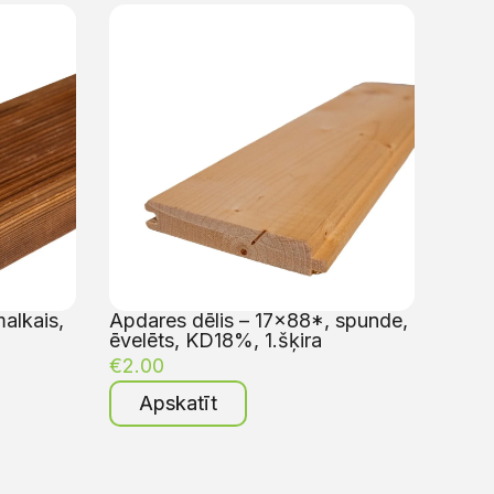
alkais,
Apdares dēlis – 17×88*, spunde,
ēvelēts, KD18%, 1.šķira
€
2.00
Apskatīt