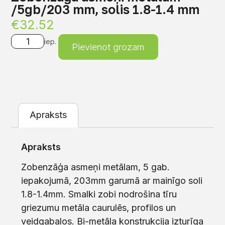
/5gb/203 mm, solis 1.8-1.4 mm
€
32.52
iep.
Pievienot grozam
Apraksts
Apraksts
Zobenzāģa asmeņi metālam, 5 gab.
iepakojumā, 203mm garumā ar mainīgo soli
1.8-1.4mm. Smalki zobi nodrošina tīru
griezumu metāla caurulēs, profilos un
veidgabalos. Bi-metāla konstrukcija izturīga