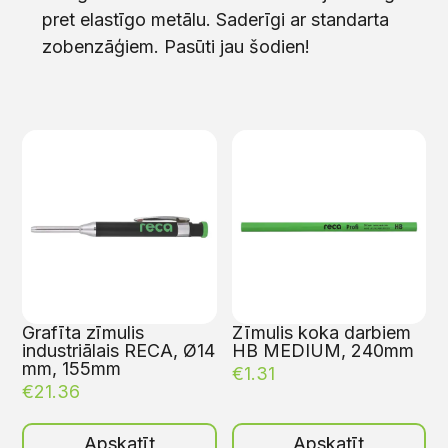
pret elastīgo metālu. Saderīgi ar standarta
zobenzāģiem. Pasūti jau šodien!
Grafīta zīmulis
Zīmulis koka darbiem
industriālais RECA, Ø14
HB MEDIUM, 240mm
mm, 155mm
€
1.31
€
21.36
Apskatīt
Apskatīt