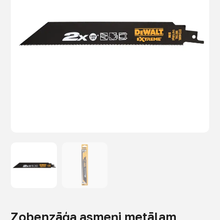
Zobenzāģa asmeņi metālam