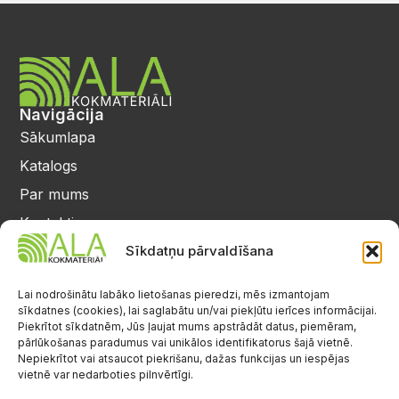
Navigācija
Sākumlapa
Katalogs
Par mums
Kontakti
Privātuma politika
Sīkdatņu pārvaldīšana
Kontakti
25 64 17 98
Lai nodrošinātu labāko lietošanas pieredzi, mēs izmantojam
sīkdatnes (cookies), lai saglabātu un/vai piekļūtu ierīces informācijai.
info@alalignea.lv
Piekrītot sīkdatnēm, Jūs ļaujat mums apstrādāt datus, piemēram,
pārlūkošanas paradumus vai unikālos identifikatorus šajā vietnē.
Daugavas iela 28, Mārupe
Nepiekrītot vai atsaucot piekrišanu, dažas funkcijas un iespējas
vietnē var nedarboties pilnvērtīgi.
Facebook
Darba laiks