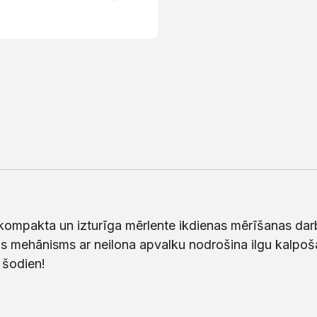
kta un izturīga mērlente ikdienas mērīšanas darbiem
as mehānisms ar neilona apvalku nodrošina ilgu kalpo
 šodien!