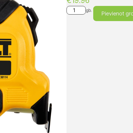
€
19.96
gb.
Pievienot g