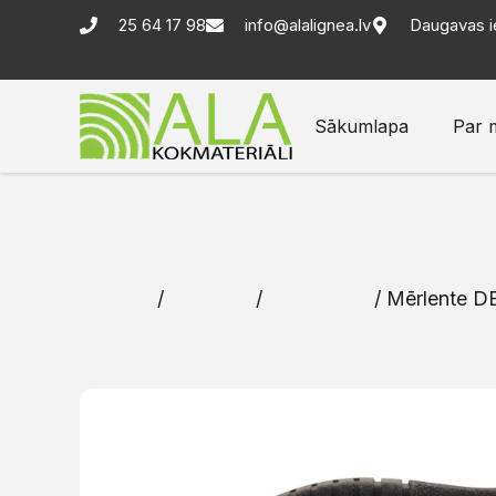
25 64 17 98
info@alalignea.lv
Daugavas i
Sākumlapa
Par 
Sākums
/
Katalogs
/
Instrumenti
/ Mērlente 