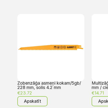
Zobenzāģa asmeņi kokam/5gb/
Multizā
228 mm, solis 4.2 mm
mm / ci
€
23.72
€
14.71
Apskatīt
Apsk