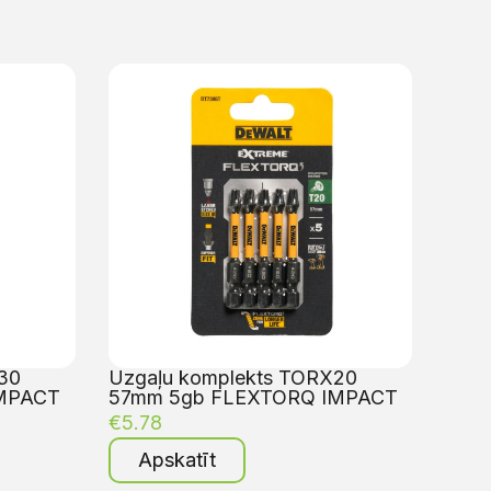
30
Uzgaļu komplekts TORX20
MPACT
57mm 5gb FLEXTORQ IMPACT
€
5.78
Apskatīt