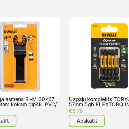
ģa asmens Bi-M 30×67
Uzgaļu komplekts TORX
etam kokam ģipšk. PVC/
57mm 5gb FLEXTORQ I
€
5.78
atīt
Apskatīt