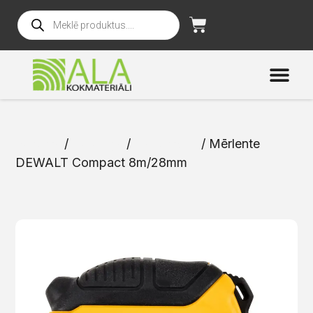
Sākums
/
Katalogs
/
Instrumenti
/ Mērlente
DEWALT Compact 8m/28mm