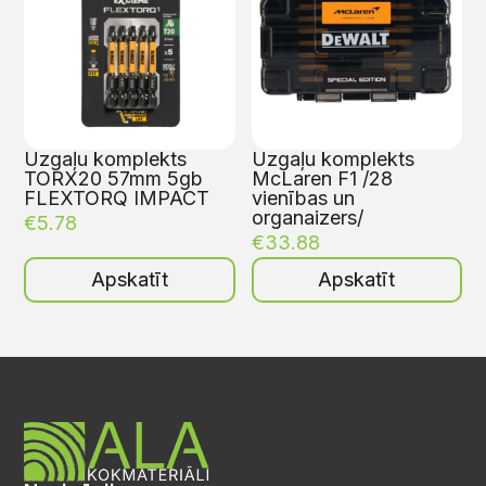
Uzgaļu komplekts
Uzgaļu komplekts
TORX20 57mm 5gb
McLaren F1 /28
FLEXTORQ IMPACT
vienības un
organaizers/
€
5.78
€
33.88
Apskatīt
Apskatīt