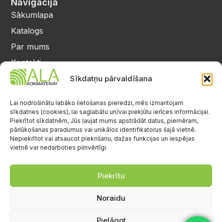
Navigācija
Sākumlapa
Katalogs
Par mums
Kontakti
Privātuma politika
Sīkdatņu pārvaldīšana
Kontakti
25 64 17 98
Lai nodrošinātu labāko lietošanas pieredzi, mēs izmantojam
sīkdatnes (cookies), lai saglabātu un/vai piekļūtu ierīces informācijai.
info@alalignea.lv
Piekrītot sīkdatnēm, Jūs ļaujat mums apstrādāt datus, piemēram,
pārlūkošanas paradumus vai unikālos identifikatorus šajā vietnē.
Daugavas iela 28, Mārupe
Nepiekrītot vai atsaucot piekrišanu, dažas funkcijas un iespējas
vietnē var nedarboties pilnvērtīgi.
Facebook
Darba laiks
Pr.-Pk.: 08:00-17:00
Piekrītu
S.-Sv.: brīvs
Noraidu
Pielāgot