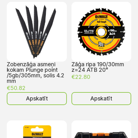
Zobenzāģa asmeņi
Zāģa ripa 190/30mm
kokam Plunge point
z=24 ATB 20°
/5gb/305mm, solis 4.2
€
22.80
mm
€
50.82
Apskatīt
Apskatīt