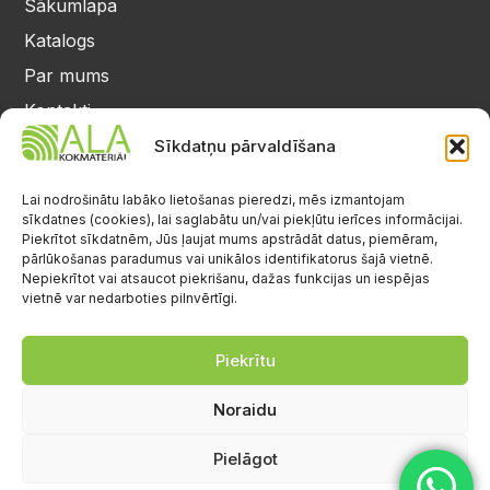
Sākumlapa
Katalogs
Par mums
Kontakti
Privātuma politika
Sīkdatņu pārvaldīšana
Kontakti
25 64 17 98
Lai nodrošinātu labāko lietošanas pieredzi, mēs izmantojam
sīkdatnes (cookies), lai saglabātu un/vai piekļūtu ierīces informācijai.
info@alalignea.lv
Piekrītot sīkdatnēm, Jūs ļaujat mums apstrādāt datus, piemēram,
pārlūkošanas paradumus vai unikālos identifikatorus šajā vietnē.
Daugavas iela 28, Mārupe
Nepiekrītot vai atsaucot piekrišanu, dažas funkcijas un iespējas
vietnē var nedarboties pilnvērtīgi.
Facebook
Darba laiks
Pr.-Pk.: 08:00-17:00
Piekrītu
S.-Sv.: brīvs
Noraidu
Pielāgot