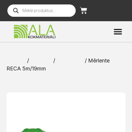
Sākums
/
Katalogs
/
Instrumenti
/ Mērlente
RECA 5m/19mm