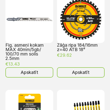
Fig. asmeņi kokam
Zāģa ripa 184/16mm
MAX 40mm/5gb/
z=40 ATB 18°
100/70 mm solis
€
29.62
2.5mm
€
13.43
Apskatīt
Apskatīt