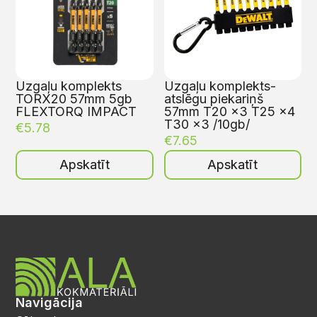
Uzgaļu komplekts
Uzgaļu komplekts-
TORX20 57mm 5gb
atslēgu piekariņš
FLEXTORQ IMPACT
57mm T20 x3 T25 x4
T30 x3 /10gb/
€
5.78
€
7.65
Apskatīt
Apskatīt
Navigācija