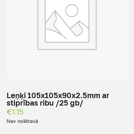
Leņķi 105x105x90x2.5mm ar
stiprības ribu /25 gb/
€
1.15
Nav noliktavā