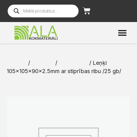
Sākums
/
Katalogs
/
Stiprinājumi
/ Leņķi
105x105x90x2.5mm ar stiprības ribu /25 gb/