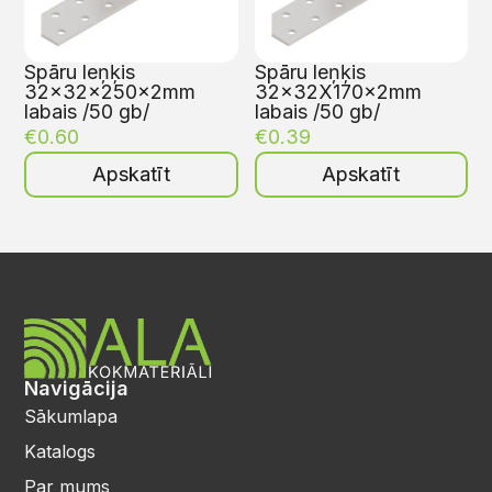
Spāru leņķis
Spāru leņķis
32x32x250x2mm
32x32X170x2mm
labais /50 gb/
labais /50 gb/
€
0.60
€
0.39
Apskatīt
Apskatīt
Navigācija
Sākumlapa
Katalogs
Par mums