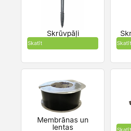
Skrūvpāļi
Sk
Skatīt
Skatī
Membrānas un
lentas
Skatī