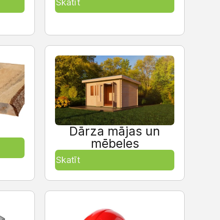
Skatīt
Dārza mājas un
mēbeles
Skatīt