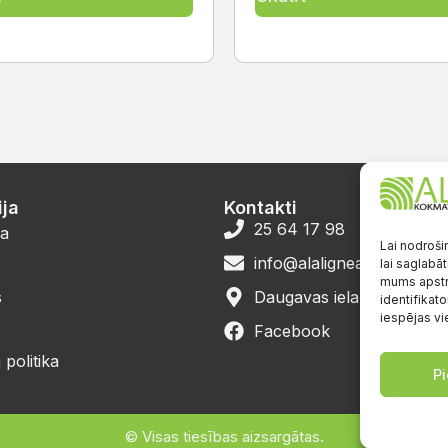
ja
Kontakti
25 64 17 98
a
Lai nodroši
info@alalignea.lv
lai saglabāt
mums apstr
s
Daugavas iela 28, Mārup
identifikato
iespējas vi
Facebook
politika
Pi
© Visas tiesības aizsargātas.