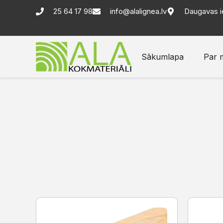
25 64 17 98
info@alalignea.lv
Daugavas i
Sākumlapa
Par 