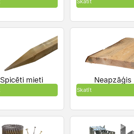
t
Skatīt
Spicēti mieti
Neapzāģis
t
Skatīt