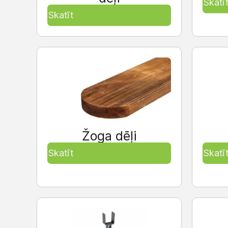
Skatī
Skatīt
Žoga dēļi
Skatīt
Skatī