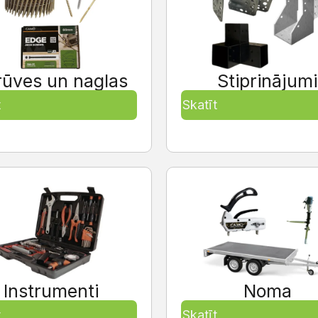
rūves un naglas
Stiprinājumi
t
Skatīt
Instrumenti
Noma
t
Skatīt