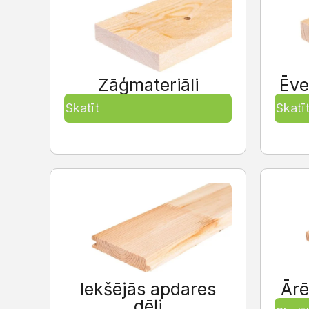
Zāģmateriāli
Ēve
Skatīt
Skatī
Iekšējās apdares
Ārē
dēļi