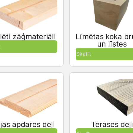
lēti zāģmateriāli
Līmētas koka br
un līstes
t
Skatīt
jās apdares dēļi
Terases dēļi