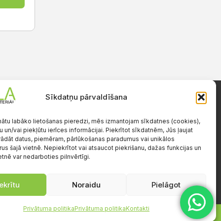
Sīkdatņu pārvaldīšana
Darba laiks
Pr.-Pk.: 08:00-17:00
nātu labāko lietošanas pieredzi, mēs izmantojam sīkdatnes (cookies),
S.-Sv.: brīvs
u un/vai piekļūtu ierīces informācijai. Piekrītot sīkdatnēm, Jūs ļaujat
ādāt datus, piemēram, pārlūkošanas paradumus vai unikālos
e
rus šajā vietnē. Nepiekrītot vai atsaucot piekrišanu, dažas funkcijas un
etnē var nedarboties pilnvērtīgi.
ekrītu
Noraidu
Pielāgot
Privātuma politika
Privātuma politika
Kontakti